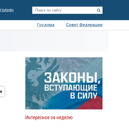
егодня»
Госдума
Совет Федерации
я
Авто
Недвижимость
Технологии
иза
Интересное за неделю