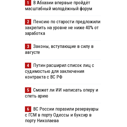
В Абхазии впервые пройдёт
1
масштабный молодёжный форум
Пенсию по старости предложили
2
закрепить на уровне не ниже 40% от
заработка
Законы, вступающие в силу в
3
августе
Путин расширил список лиц с
4
судимостью для заключения
контракта с ВС РФ
Сможет ли ИИ написать оперу и
5
спеть арию
ВС России поразили резервуары
6
с ГСМ в порту Одессы и буксир в
порту Николаева