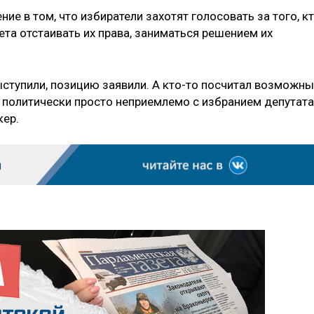
е в том, что избиратели захотят голосовать за того, к
а отстаивать их права, заниматься решением их
ыступили, позицию заявили. А кто-то посчитал возможн
о политически просто неприемлемо с избранием депутата
кер.