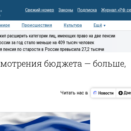
Свежий номер
Законы
Подписка
Журнал «РФ с
ия
и
 мире
Происшествия
Культура
Ещё
Медиацентр
Интервью
Колумнисты
Делова
ил расширить категории лиц, имеющих право на две пенсии
эксперт
оссии за год стало меньше на 409 тысяч человек
я пенсия по старости в России превысила 27,2 тысячи
смотрения бюджета — больше,
Читать нас в