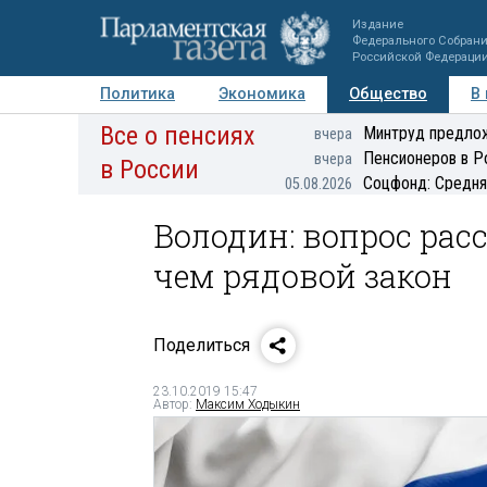
Издание
Федерального Собран
Российской Федераци
Политика
Экономика
Общество
В
Все о пенсиях
Фото
Авторы
Персоны
Мнения
Регионы
Минтруд предлож
вчера
Пенсионеров в Р
вчера
в России
Соцфонд: Средня
05.08.2026
Володин: вопрос рас
чем рядовой закон
Поделиться
23.10.2019 15:47
Автор:
Максим Ходыкин