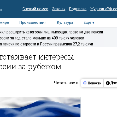
Свежий номер
Законы
Подписка
Журнал «РФ с
ия
и
 мире
Происшествия
Культура
Ещё
Медиацентр
Интервью
Колумнисты
Делова
ил расширить категории лиц, имеющих право на две пенсии
эксперт
оссии за год стало меньше на 409 тысяч человек
я пенсия по старости в России превысила 27,2 тысячи
тстаивает интересы
сии за рубежом
Читать нас в