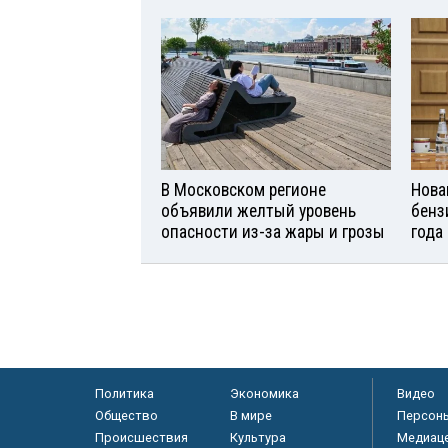
В Московском регионе
Нова
объявили желтый уровень
бенз
опасности из-за жары и грозы
года
Политика
Экономика
Видео
Общество
В мире
Персон
Происшествия
Культура
Медиац