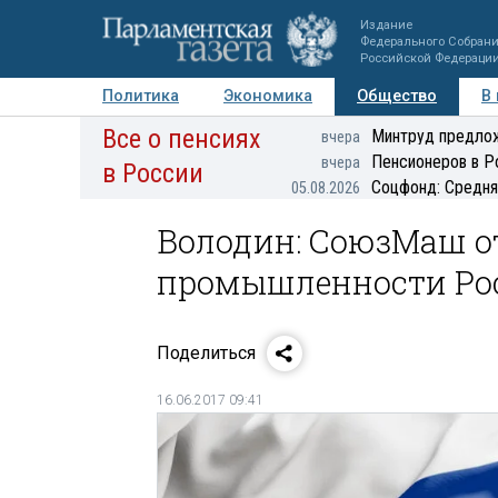
Издание
Федерального Собран
Российской Федераци
Политика
Экономика
Общество
В
Все о пенсиях
Фото
Авторы
Персоны
Мнения
Регионы
Минтруд предлож
вчера
Пенсионеров в Р
вчера
в России
Соцфонд: Средня
05.08.2026
Володин: СоюзМаш о
промышленности Рос
Поделиться
16.06.2017 09:41