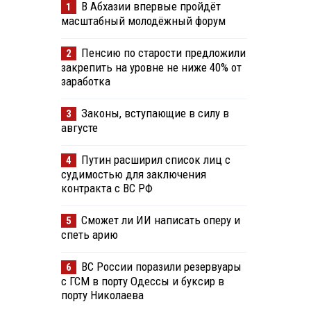
В Абхазии впервые пройдёт
1
масштабный молодёжный форум
Пенсию по старости предложили
2
закрепить на уровне не ниже 40% от
заработка
Законы, вступающие в силу в
3
августе
Путин расширил список лиц с
4
судимостью для заключения
контракта с ВС РФ
Сможет ли ИИ написать оперу и
5
спеть арию
ВС России поразили резервуары
6
с ГСМ в порту Одессы и буксир в
порту Николаева