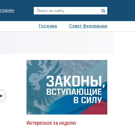
егодня»
Госдума
Совет Федерации
я
Авто
Недвижимость
Технологии
иза
Интересное за неделю