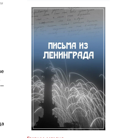
мы
ве
.
 —
да