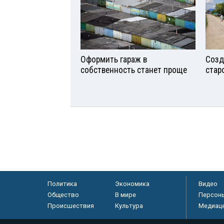
Оформить гараж в
Созд
собственность станет проще
стар
Политика
Экономика
Видео
Общество
В мире
Персон
Происшествия
Культура
Медиац