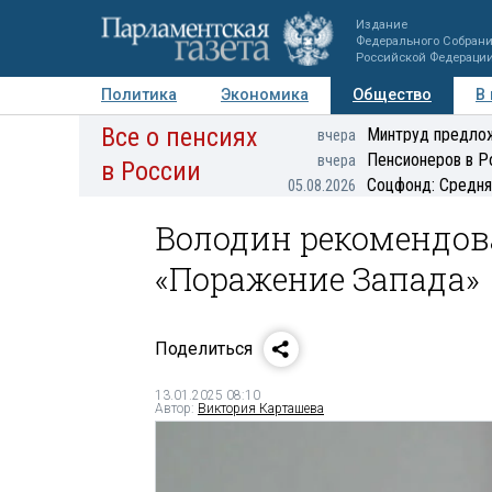
Издание
Федерального Собран
Российской Федераци
Политика
Экономика
Общество
В
Все о пенсиях
Фото
Авторы
Персоны
Мнения
Регионы
Минтруд предлож
вчера
Пенсионеров в Р
вчера
в России
Соцфонд: Средня
05.08.2026
Володин рекомендов
«Поражение Запада»
Поделиться
13.01.2025 08:10
Автор:
Виктория Карташева