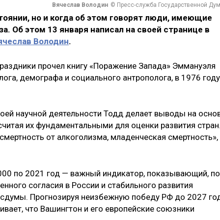
Вячеслав Володин
© Пресс-служба Государственной Ду
тоянии, но и когда об этом говорят люди, имеющие
за. Об этом 13 января написал на своей странице в
ячеслав Володин
.
 праздники прочел книгу «Поражение Запада» Эммануэля
лога, демографа и социального антрополога, в 1976 году
воей научной деятельности Тодд делает выводы на осно
считая их фундаментальными для оценки развития стран
 смертность от алкоголизма, младенческая смертность»,
2000 по 2021 год — важный индикатор, показывающий, по
енного согласия в России и стабильного развития
осдумы. Прогнозируя неизбежную победу РФ до 2027 го
кивает, что Вашингтон и его европейские союзники