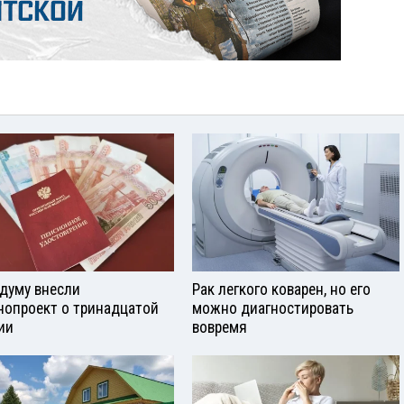
сдуму внесли
Рак легкого коварен, но его
нопроект о тринадцатой
можно диагностировать
ии
вовремя