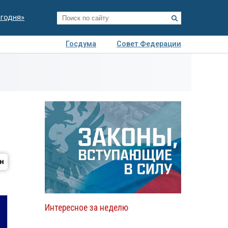
егодня»
Госдума
Совет Федерации
я
Авто
Недвижимость
Технологии
иза
Интересное за неделю