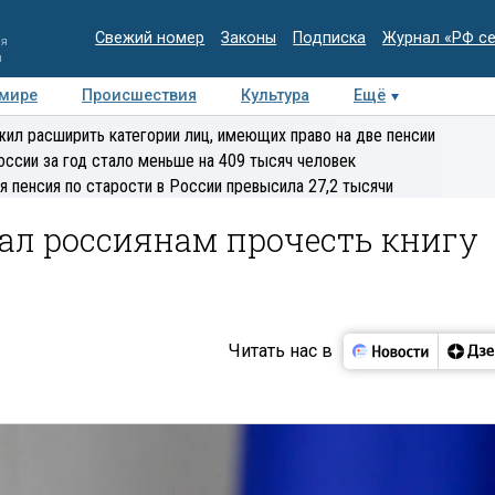
Свежий номер
Законы
Подписка
Журнал «РФ с
ия
и
 мире
Происшествия
Культура
Ещё
Медиацентр
Интервью
Колумнисты
Делова
ил расширить категории лиц, имеющих право на две пенсии
эксперт
оссии за год стало меньше на 409 тысяч человек
я пенсия по старости в России превысила 27,2 тысячи
ал россиянам прочесть книгу
Читать нас в