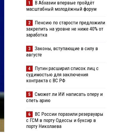
В Абхазии впервые пройдёт
1
масштабный молодёжный форум
Пенсию по старости предложили
2
закрепить на уровне не ниже 40% от
заработка
Законы, вступающие в силу в
3
августе
Путин расширил список лиц с
4
судимостью для заключения
контракта с ВС РФ
Сможет ли ИИ написать оперу и
5
спеть арию
ВС России поразили резервуары
6
с ГСМ в порту Одессы и буксир в
порту Николаева