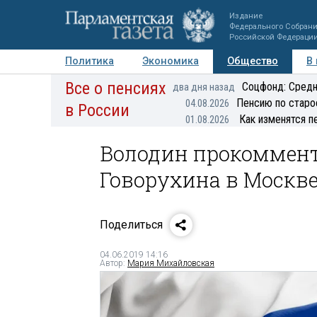
Издание
Федерального Собран
Российской Федераци
Политика
Экономика
Общество
В
Все о пенсиях
Фото
Авторы
Персоны
Мнения
Регионы
Соцфонд: Средн
два дня назад
Пенсию по старо
04.08.2026
в России
Как изменятся п
01.08.2026
Володин прокоммент
Говорухина в Москв
Поделиться
04.06.2019 14:16
Автор:
Мария Михайловская