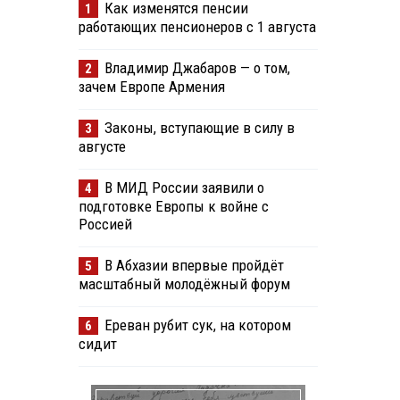
Как изменятся пенсии
1
работающих пенсионеров с 1 августа
Владимир Джабаров — о том,
2
зачем Европе Армения
Законы, вступающие в силу в
3
августе
В МИД России заявили о
4
подготовке Европы к войне с
Россией
В Абхазии впервые пройдёт
5
масштабный молодёжный форум
Ереван рубит сук, на котором
6
сидит