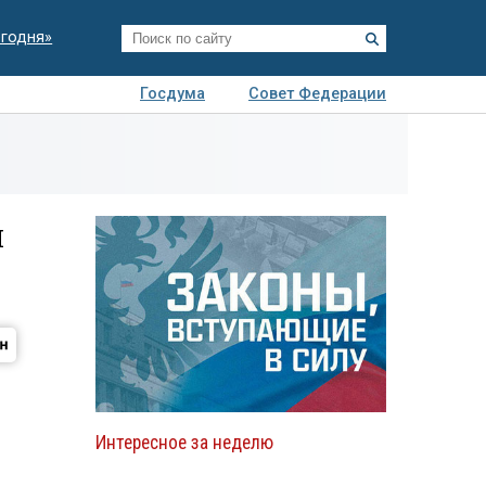
егодня»
Госдума
Совет Федерации
я
Авто
Недвижимость
Технологии
иза
й
Интересное за неделю