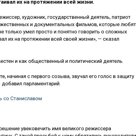
таивал их на протяжении всей жизни.
ежиссер, художник, государственный деятель, патриот
ожественных и документальных фильмов, которые любят
 не только умел просто и понятно говорить о сложных
вал их на протяжении всей своей жизни», — сказал
вестен и как общественный и политический деятель.
, начиная с первого созыва, звучал его голос в защиту
- добавил парламентарий.
ь со Станиславом
решение увековечить имя великого режиссера
тину. С такой просьбой к нему обратились руководител