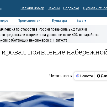
Свежий номер
Законы
Подписка
Журнал «РФ с
ия
и
 мире
Происшествия
Культура
Ещё
Медиацентр
Интервью
Колумнисты
Делова
яя пенсия по старости в России превысила 27,2 тысячи
эксперт
сти предложили закрепить на уровне не ниже 40% от заработка
енсии работающих пенсионеров с 1 августа
ировал появление набережно
е
Читать нас в