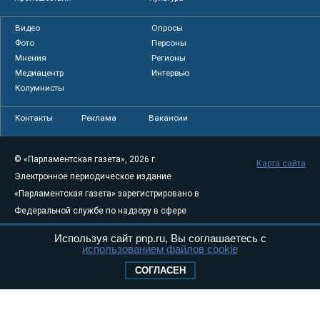
Видео
Опросы
Фото
Персоны
Мнения
Регионы
Медиацентр
Интервью
Колумнисты
Контакты
Реклама
Вакансии
© «Парламентская газета», 2026 г.
Карта сайта
Электронное периодическое издание
«Парламентская газета» зарегистрировано в
Федеральной службе по надзору в сфере
связи, информационных технологий и
Используя сайт pnp.ru, Вы соглашаетесь с
массовых коммуникаций (Роскомнадзор) 05
использованием файлов cookie
августа 2011 года. 18+
СОГЛАСЕН
Свидетельство о регистрации Эл № ФС77-
46097
Учредитель — АНО «Парламентская газета»