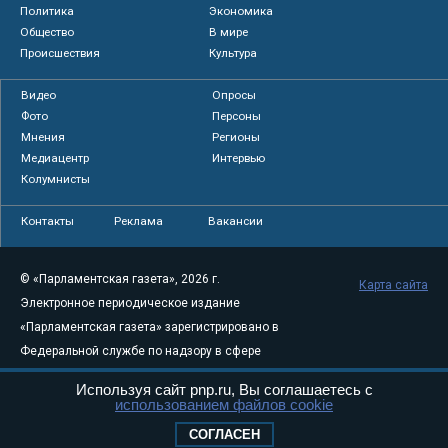
Политика
Экономика
Общество
В мире
Происшествия
Культура
Видео
Опросы
Фото
Персоны
Мнения
Регионы
Медиацентр
Интервью
Колумнисты
Контакты
Реклама
Вакансии
© «Парламентская газета», 2026 г.
Карта сайта
Электронное периодическое издание
«Парламентская газета» зарегистрировано в
Федеральной службе по надзору в сфере
связи, информационных технологий и
Используя сайт pnp.ru, Вы соглашаетесь с
массовых коммуникаций (Роскомнадзор) 05
использованием файлов cookie
августа 2011 года. 18+
СОГЛАСЕН
Свидетельство о регистрации Эл № ФС77-