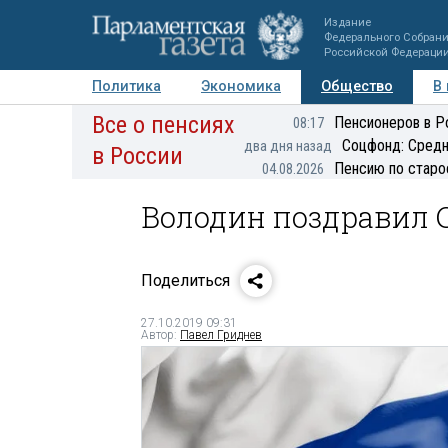
Издание
Федерального Собран
Российской Федераци
Политика
Экономика
Общество
В
Все о пенсиях
Фото
Авторы
Персоны
Мнения
Регионы
Пенсионеров в Р
08:17
Соцфонд: Средн
два дня назад
в России
Пенсию по старо
04.08.2026
Володин поздравил 
Поделиться
27.10.2019 09:31
Автор:
Павел Гриднев