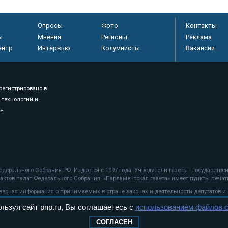
Опросы
Фото
Контакты
ы
Мнения
Регионы
Реклама
ентр
Интервью
Колумнисты
Вакансии
регистрировано в
 технологий и
8+
.
дерального Собрания РФ. Издается с 1997 года. Учредители газеты - Государств
ктов палат Федерального Собрания. «Парламентская газета» имеет пункты печати
оверная информация о принимаемых в стране законах и деятельности депутатов и
льзуя сайт pnp.ru, Вы соглашаетесь с
использованием файлов c
ехнологии
СОГЛАСЕН