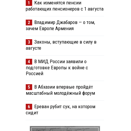
Как изменятся пенсии
1
работающих пенсионеров с 1 августа
Владимир Джабаров — о том,
2
зачем Европе Армения
Законы, вступающие в силу в
3
августе
В МИД России заявили о
4
подготовке Европы к войне с
Россией
В Абхазии впервые пройдёт
5
масштабный молодёжный форум
Ереван рубит сук, на котором
6
сидит