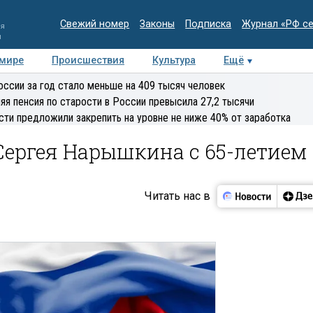
Свежий номер
Законы
Подписка
Журнал «РФ с
ия
и
 мире
Происшествия
Культура
Ещё
Медиацентр
Интервью
Колумнисты
Делова
оссии за год стало меньше на 409 тысяч человек
эксперт
яя пенсия по старости в России превысила 27,2 тысячи
сти предложили закрепить на уровне не ниже 40% от заработка
Сергея Нарышкина с 65-летием
Читать нас в