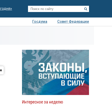
егодня»
Госдума
Совет Федерации
я
Авто
Недвижимость
Технологии
иза
Интересное за неделю