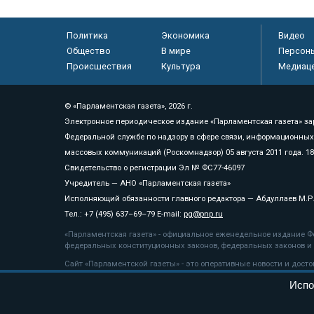
Политика
Экономика
Видео
Общество
В мире
Персон
Происшествия
Культура
Медиац
© «Парламентская газета», 2026 г.
Электронное периодическое издание «Парламентская газета» за
Федеральной службе по надзору в сфере связи, информационных
массовых коммуникаций (Роскомнадзор) 05 августа 2011 года. 1
Свидетельство о регистрации Эл № ФС77-46097
Учредитель — АНО «Парламентская газета»
Исполняющий обязанности главного редактора — Абдуллаев М.Р
Тел.: +7 (495) 637–69–79 E-mail:
pg@pnp.ru
«Парламентская газета» - официальное еженедельное издание Фе
федеральных конституционных законов, федеральных законов и а
Сайт «Парламентской газеты» - это оперативные новости и дост
«Парламентской газеты» активная ссылка на pnp.ru обязательна.
Испо
На информационном ресурсе применяются
рекомендательные т
Положение о защите персональных данных