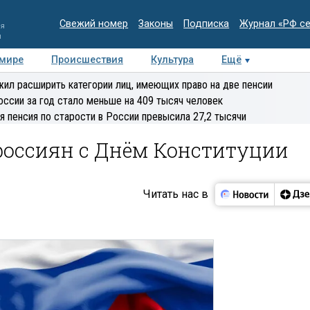
Свежий номер
Законы
Подписка
Журнал «РФ с
ия
и
 мире
Происшествия
Культура
Ещё
Медиацентр
Интервью
Колумнисты
Делова
ил расширить категории лиц, имеющих право на две пенсии
эксперт
оссии за год стало меньше на 409 тысяч человек
я пенсия по старости в России превысила 27,2 тысячи
россиян с Днём Конституции
Читать нас в