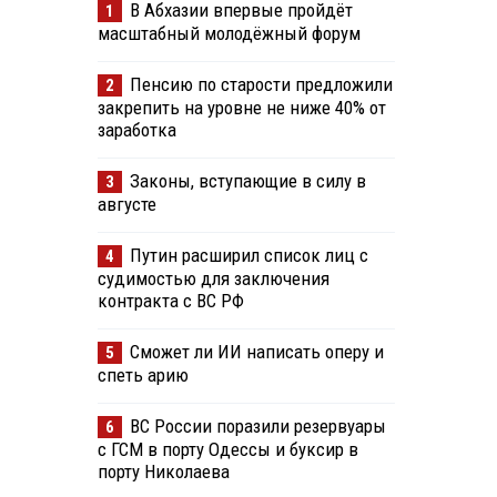
В Абхазии впервые пройдёт
1
масштабный молодёжный форум
Пенсию по старости предложили
2
закрепить на уровне не ниже 40% от
заработка
Законы, вступающие в силу в
3
августе
Путин расширил список лиц с
4
судимостью для заключения
контракта с ВС РФ
Сможет ли ИИ написать оперу и
5
спеть арию
ВС России поразили резервуары
6
с ГСМ в порту Одессы и буксир в
порту Николаева