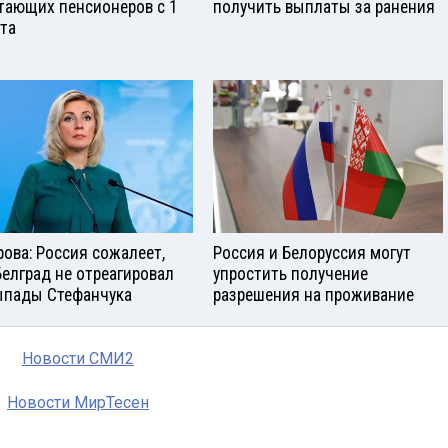
тающих пенсионеров с 1
получить выплаты за ранения
ста
рова: Россия сожалеет,
Россия и Белоруссия могут
Белград не отреагировал
упростить получение
ыпады Стефанчука
разрешения на проживание
Новости СМИ2
Новости МирТесен