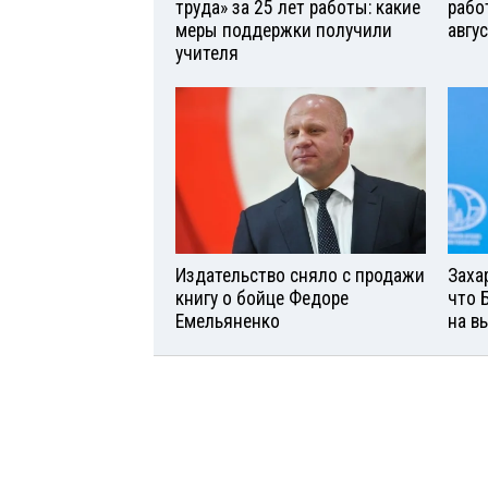
труда» за 25 лет работы: какие
рабо
меры поддержки получили
авгу
учителя
Издательство сняло с продажи
Заха
книгу о бойце Федоре
что 
Емельяненко
на в