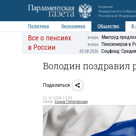
Издание
Федерального Собран
Российской Федераци
Политика
Экономика
Общество
В
Все о пенсиях
Фото
Авторы
Персоны
Мнения
Регионы
Минтруд предлож
вчера
Пенсионеров в Р
вчера
в России
Соцфонд: Средня
05.08.2026
Володин поздравил 
Поделиться
12.12.2018 13:03
Автор:
Алина Пятигорская