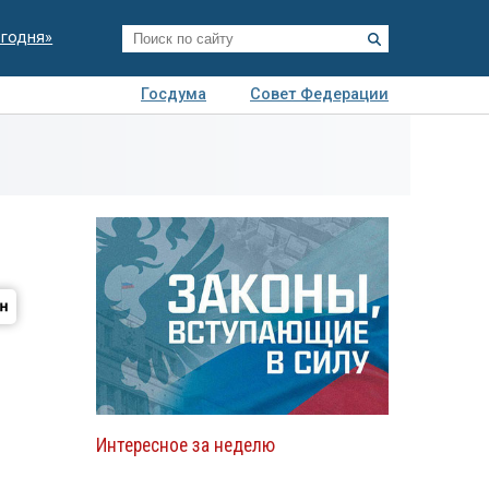
егодня»
Госдума
Совет Федерации
я
Авто
Недвижимость
Технологии
иза
Интересное за неделю