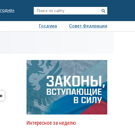
егодня»
Госдума
Совет Федерации
я
Авто
Недвижимость
Технологии
иза
Интересное за неделю