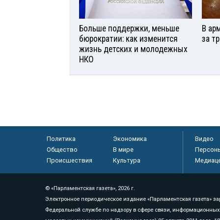
Больше поддержки, меньше
В ар
бюрократии: как изменится
за т
жизнь детских и молодежных
НКО
Политика
Экономика
Видео
Общество
В мире
Персон
Происшествия
Культура
Медиац
© «Парламентская газета», 2026 г.
Электронное периодическое издание «Парламентская газета» за
Федеральной службе по надзору в сфере связи, информационных