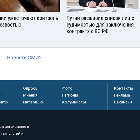
мии ужесточают контроль
Путин расширил список лиц с
резвостью
судимостью для заключения
контракта с ВС РФ
Новости СМИ2
Опросы
Фото
Контакты
ы
Мнения
Регионы
Реклама
ентр
Интервью
Колумнисты
Вакансии
регистрировано в
 технологий и