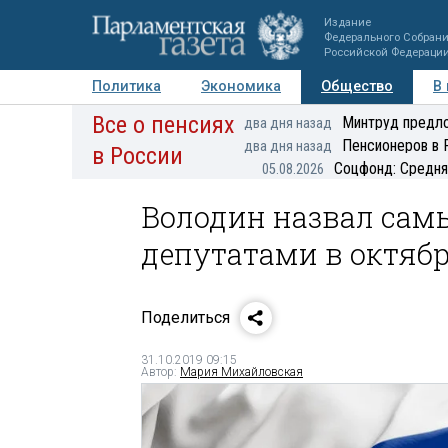
Издание
Федерального Собран
Российской Федераци
Политика
Экономика
Общество
В
Все о пенсиях
Фото
Авторы
Персоны
Мнения
Регионы
Минтруд предло
два дня назад
Пенсионеров в 
два дня назад
в России
Соцфонд: Средня
05.08.2026
Володин назвал сам
депутатами в октябр
Поделиться
31.10.2019 09:15
Автор:
Мария Михайловская