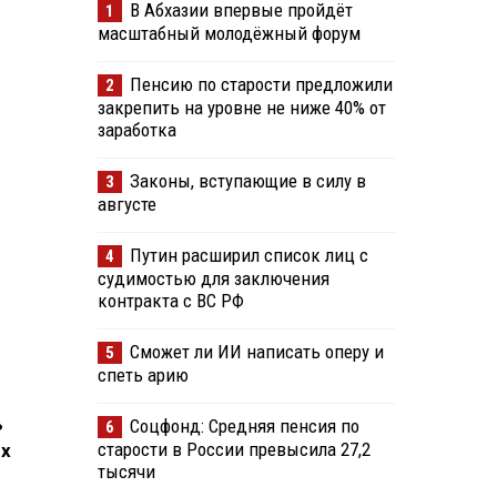
В Абхазии впервые пройдёт
1
масштабный молодёжный форум
Пенсию по старости предложили
2
закрепить на уровне не ниже 40% от
заработка
Законы, вступающие в силу в
3
августе
Путин расширил список лиц с
4
судимостью для заключения
контракта с ВС РФ
Сможет ли ИИ написать оперу и
5
спеть арию
ь
Соцфонд: Средняя пенсия по
6
старости в России превысила 27,2
ых
тысячи