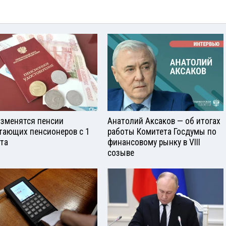
изменятся пенсии
Анатолий Аксаков — об итогах
тающих пенсионеров с 1
работы Комитета Госдумы по
ста
финансовому рынку в VIII
созыве