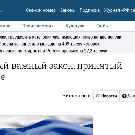
Свежий номер
Законы
Подписка
Журнал «РФ с
ия
и
 мире
Происшествия
Культура
Ещё
Медиацентр
Интервью
Колумнисты
Делова
жил расширить категории лиц, имеющих право на две пенсии
эксперт
России за год стало меньше на 409 тысяч человек
я пенсия по старости в России превысила 27,2 тысячи
ый важный закон, принятый
е
Читать нас в