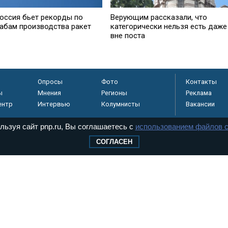
Россия бьет рекорды по
Верующим рассказали, что
абам производства ракет
категорически нельзя есть даже
вне поста
Опросы
Фото
Контакты
ы
Мнения
Регионы
Реклама
ентр
Интервью
Колумнисты
Вакансии
льзуя сайт pnp.ru, Вы соглашаетесь с
использованием файлов c
СОГЛАСЕН
регистрировано в
 технологий и
8+
.
дерального Собрания РФ. Издается с 1997 года. Учредители газеты - Государств