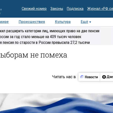
Свежий номер
Законы
Подписка
Журнал «РФ с
ия
и
 мире
Происшествия
Культура
Ещё
Медиацентр
Интервью
Колумнисты
Делова
ил расширить категории лиц, имеющих право на две пенсии
эксперт
оссии за год стало меньше на 409 тысяч человек
я пенсия по старости в России превысила 27,2 тысячи
выборам не помеха
Читать нас в