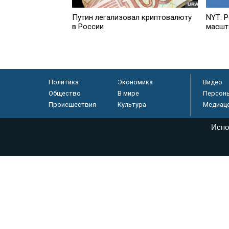
Путин легализовал криптовалюту
NYT: 
в России
масшт
Политика
Экономика
Видео
Общество
В мире
Персон
Происшествия
Культура
Медиац
Испо
© «Парламентская газета», 2026 г.
Электронное периодическое издание «Парламентская газета» за
Федеральной службе по надзору в сфере связи, информационных
массовых коммуникаций (Роскомнадзор) 05 августа 2011 года. 1
Свидетельство о регистрации Эл № ФС77-46097
Учредитель — АНО «Парламентская газета»
Исполняющий обязанности главного редактора — Абдуллаев М.Р
Тел.: +7 (495) 637–69–79 E-mail:
pg@pnp.ru
«Парламентская газета» - официальное еженедельное издание Фе