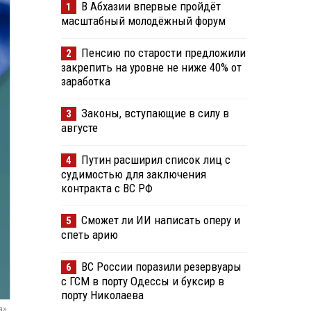
В Абхазии впервые пройдёт
1
масштабный молодёжный форум
Пенсию по старости предложили
2
закрепить на уровне не ниже 40% от
заработка
Законы, вступающие в силу в
3
августе
Путин расширил список лиц с
4
судимостью для заключения
контракта с ВС РФ
Сможет ли ИИ написать оперу и
5
спеть арию
ВС России поразили резервуары
6
с ГСМ в порту Одессы и буксир в
порту Николаева
а»