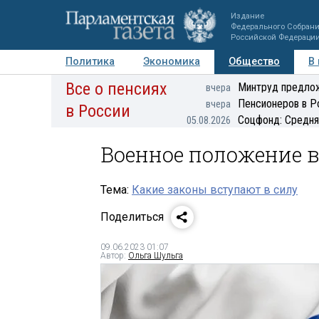
Издание
Федерального Собран
Российской Федераци
Политика
Экономика
Общество
В
Все о пенсиях
Фото
Авторы
Персоны
Мнения
Регионы
Минтруд предлож
вчера
Пенсионеров в Р
вчера
в России
Соцфонд: Средня
05.08.2026
Военное положение 
Тема:
Какие законы вступают в силу
Поделиться
09.06.2023 01:07
Автор:
Ольга Шульга