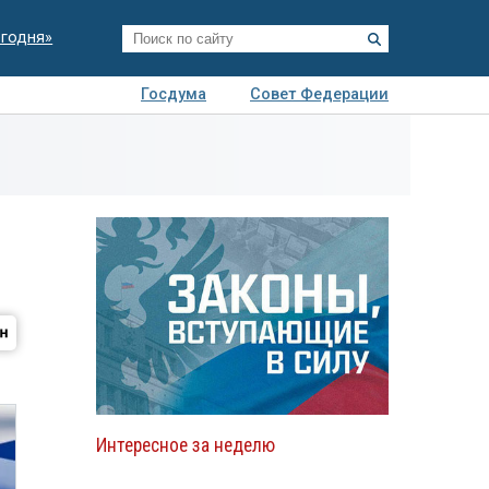
егодня»
Госдума
Совет Федерации
я
Авто
Недвижимость
Технологии
иза
Интересное за неделю