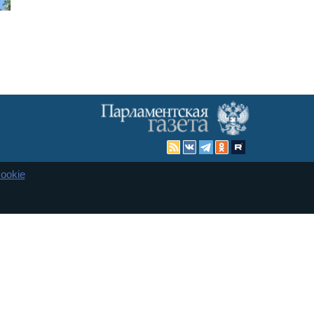
ookie
Карта сайта
енная Дума и Совет Федерации РФ. Официальный публикатор