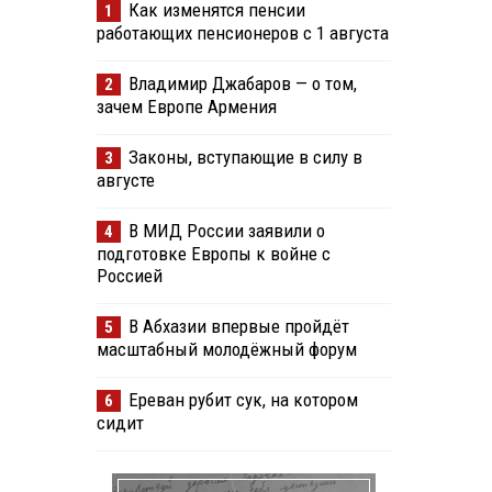
Как изменятся пенсии
1
работающих пенсионеров с 1 августа
Владимир Джабаров — о том,
2
зачем Европе Армения
Законы, вступающие в силу в
3
августе
В МИД России заявили о
4
подготовке Европы к войне с
Россией
В Абхазии впервые пройдёт
5
масштабный молодёжный форум
Ереван рубит сук, на котором
6
сидит