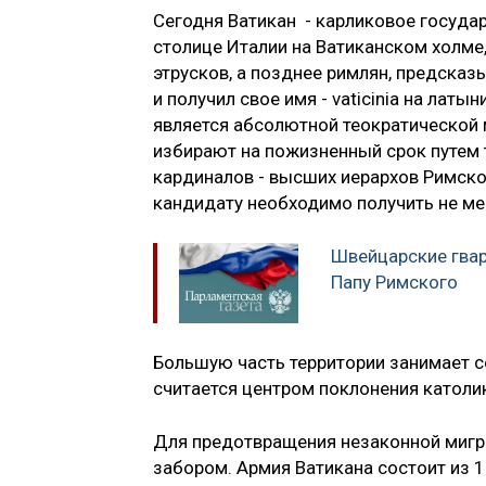
Сегодня Ватикан - карликовое государ
столице Италии на Ватиканском холме,
этрусков, а позднее римлян, предсказы
и получил свое имя - vaticinia на лат
является абсолютной теократической м
избирают на пожизненный срок путем т
кардиналов - высших иерархов Римско
кандидату необходимо получить не мен
Швейцарские гвар
Папу Римского
Большую часть территории занимает с
считается центром поклонения католик
Для предотвращения незаконной мигра
забором. Армия Ватикана состоит из 