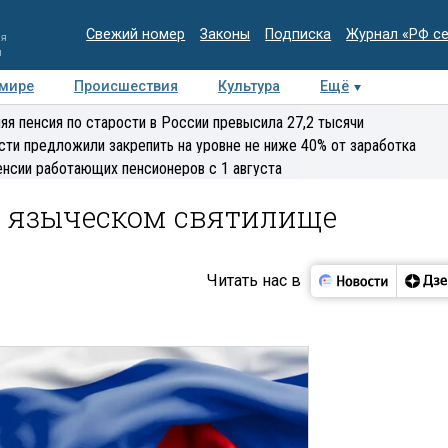
Свежий номер
Законы
Подписка
Журнал «РФ с
ия
и
 мире
Происшествия
Культура
Ещё
Медиацентр
Интервью
Колумнисты
Делова
яя пенсия по старости в России превысила 27,2 тысячи
эксперт
сти предложили закрепить на уровне не ниже 40% от заработка
енсии работающих пенсионеров с 1 августа
а языческом святилище
Читать нас в