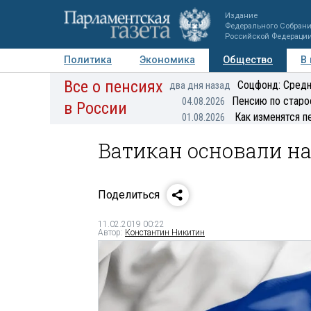
Издание
Федерального Собран
Российской Федераци
Политика
Экономика
Общество
В
Все о пенсиях
Фото
Авторы
Персоны
Мнения
Регионы
Соцфонд: Средн
два дня назад
Пенсию по старо
04.08.2026
в России
Как изменятся п
01.08.2026
Ватикан основали н
Поделиться
11.02.2019 00:22
Автор:
Константин Никитин