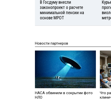
В Госдуму внесли
Курь
законопроект о расчете
прог
минимальной пенсии на
виол
основе МРОТ
метр
Новости партнеров
НАСА обвинили в сокрытии фото
Что р
НЛО
клини