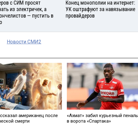
еров с СИМ просят
Конец монополии на интернет:
нать из электричек, а
УК оштрафуют за навязывание
ончелистов — пустить в
провайдеров
о
Новости СМИ2
ассказал американец после
«Ахмат» забил курьезный пеналь
ческой смерти
в ворота «Спартака»