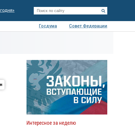
егодня»
Госдума
Совет Федерации
я
Авто
Недвижимость
Технологии
иза
Интересное за неделю