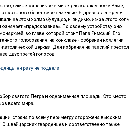
ство, самое маленькое в мире, расположенное в Риме,
 от которого берет свое название. В древности жрецы
вали на этом холме будущее, и, видимо, из-за этого хол
ыни означает «предсказание». По своему устройству оно
онархией, во главе которой стоит Папа Римский. Его
айного голосования, на конклаве - собрании коллегии
-католической церкви. Для избрания на папский престол
ее двух третей голосов.
дейцы ни разу не подвели
обор святого Петра и одноименная площадь. Это место
ов всего мира.
ции, страна по всему периметру огорожена высоким
110 швейцарских гвардейцев и соответственно также