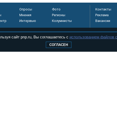
Опросы
Фото
Контакты
ы
Мнения
Регионы
Реклама
ентр
Интервью
Колумнисты
Вакансии
льзуя сайт pnp.ru, Вы соглашаетесь с
использованием файлов c
регистрировано в
СОГЛАСЕН
 технологий и
8+
.
дерального Собрания РФ. Издается с 1997 года. Учредители газеты - Государств
ктов палат Федерального Собрания. «Парламентская газета» имеет пункты печати
оверная информация о принимаемых в стране законах и деятельности депутатов и
ехнологии