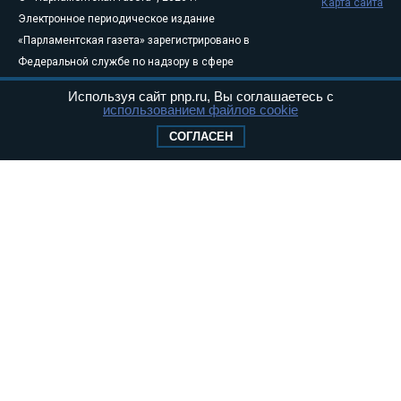
Карта сайта
Электронное периодическое издание
«Парламентская газета» зарегистрировано в
Федеральной службе по надзору в сфере
связи, информационных технологий и
Используя сайт pnp.ru, Вы соглашаетесь с
массовых коммуникаций (Роскомнадзор) 05
использованием файлов cookie
августа 2011 года. 18+
СОГЛАСЕН
Свидетельство о регистрации Эл № ФС77-
46097
Учредитель — АНО «Парламентская газета»
Исполняющий обязанности главного
редактора — Абдуллаев М.Р.
Тел.: +7 (495) 637–69–79 E-mail:
pg@pnp.ru
«Парламентская газета» - официальное еженедельное издание
Федерального Собрания РФ. Издается с 1997 года. Учредители
газеты - Государственная Дума и Совет Федерации РФ. Официальный
публикатор федеральных конституционных законов, федеральных
законов и актов палат Федерального Собрания. «Парламентская
газета» имеет пункты печати и представительства в десяти субъектах
федерации.