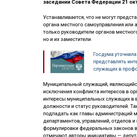
заседании Совета Федерации 21 ок
Устанавливается, что не могут предс
органа местного самоуправления или 
только руководители органов местног
но и их заместители.
Госдума уточнила
представлять ин
служащих в проф
Муниципальный служащий, являющийся
исключения конфликта интересов в ор
интересы муниципальных служащих в 
должности и статус руководителей. Та
подпадать как главы администраций м
департаментов, управлений, отделов и 
формулировки федеральных законов в
отмечают авторы инициативы — депут