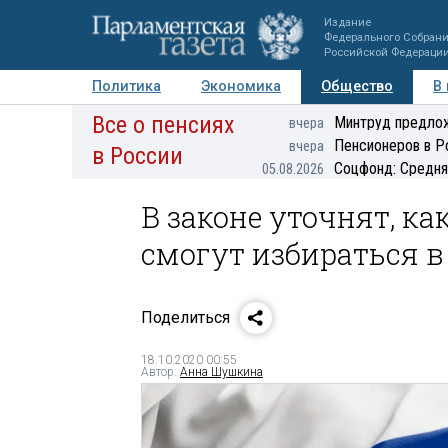
Издание
Федерального Собран
Российской Федераци
Политика
Экономика
Общество
В
Все о пенсиях
Фото
Авторы
Персоны
Мнения
Регионы
Минтруд предлож
вчера
Пенсионеров в Р
вчера
в России
Соцфонд: Средня
05.08.2026
В законе уточнят, 
смогут избираться в
Поделиться
18.10.2020 00:55
Автор:
Анна Шушкина