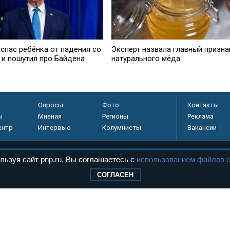
 спас ребёнка от падения со
Эксперт назвала главный призна
 и пошутил про Байдена
натурального мёда
Опросы
Фото
Контакты
ы
Мнения
Регионы
Реклама
ентр
Интервью
Колумнисты
Вакансии
льзуя сайт pnp.ru, Вы соглашаетесь с
использованием файлов c
регистрировано в
СОГЛАСЕН
 технологий и
8+
.