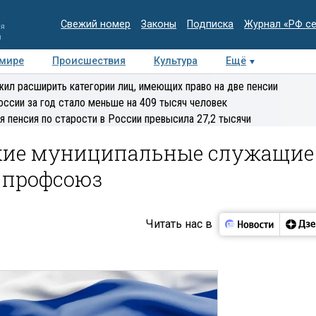
Свежий номер
Законы
Подписка
Журнал «РФ с
ия
и
 мире
Происшествия
Культура
Ещё
Медиацентр
Интервью
Колумнисты
Делова
ил расширить категории лиц, имеющих право на две пенсии
эксперт
оссии за год стало меньше на 409 тысяч человек
я пенсия по старости в России превысила 27,2 тысячи
какие муниципальные служащие
 профсоюз
Читать нас в