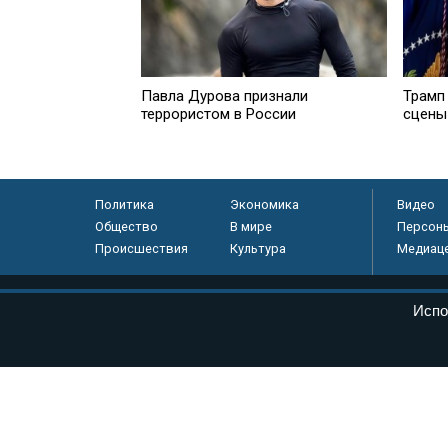
Павла Дурова признали
Трамп
террористом в России
сцены
Политика
Экономика
Видео
Общество
В мире
Персон
Происшествия
Культура
Медиац
© «Парламентская газета», 2026 г.
Испо
Электронное периодическое издание «Парламентская газета» за
Федеральной службе по надзору в сфере связи, информационных
массовых коммуникаций (Роскомнадзор) 05 августа 2011 года. 1
Свидетельство о регистрации Эл № ФС77-46097
Учредитель — АНО «Парламентская газета»
Исполняющий обязанности главного редактора — Абдуллаев М.Р