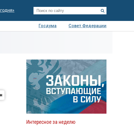
егодня»
Госдума
Совет Федерации
я
Авто
Недвижимость
Технологии
иза
Интересное за неделю