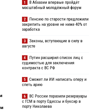
В Абхазии впервые пройдёт
1
масштабный молодёжный форум
Пенсию по старости предложили
2
закрепить на уровне не ниже 40% от
заработка
Законы, вступающие в силу в
3
августе
Путин расширил список лиц с
4
судимостью для заключения
контракта с ВС РФ
Сможет ли ИИ написать оперу и
5
спеть арию
ом
ВС России поразили резервуары
6
с ГСМ в порту Одессы и буксир в
порту Николаева
ом