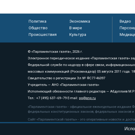
Политика
Экономика
Видео
Общество
В мире
Персон
Происшествия
Культура
Медиац
© «Парламентская газета», 2026 г.
Электронное периодическое издание «Парламентская газета» за
Федеральной службе по надзору в сфере связи, информационных
массовых коммуникаций (Роскомнадзор) 05 августа 2011 года. 1
Свидетельство о регистрации Эл № ФС77-46097
Учредитель — АНО «Парламентская газета»
Исполняющий обязанности главного редактора — Абдуллаев М.Р
Тел.: +7 (495) 637–69–79 E-mail:
pg@pnp.ru
«Парламентская газета» - официальное еженедельное издание Фе
федеральных конституционных законов, федеральных законов и а
Сайт «Парламентской газеты» - это оперативные новости и дост
«Парламентской газеты» активная ссылка на pnp.ru обязательна.
Испо
На информационном ресурсе применяются
рекомендательные т