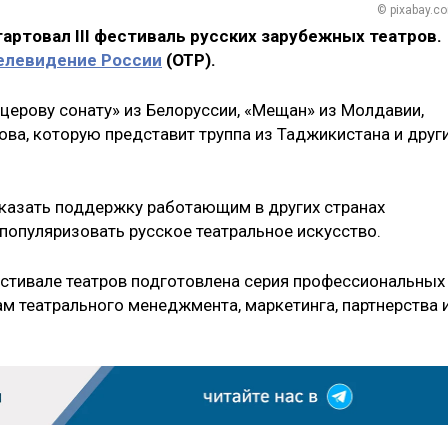
© pixabay.c
артовал III фестиваль русских зарубежных театров.
елевидение России
(ОТР).
йцерову сонату» из Белоруссии, «Мещан» из Молдавии,
ова, которую представит труппа из Таджикистана и друг
казать поддержку работающим в других странах
популяризовать русское театральное искусство.
естивале театров подготовлена серия профессиональных
ам театрального менеджмента, маркетинга, партнерства 