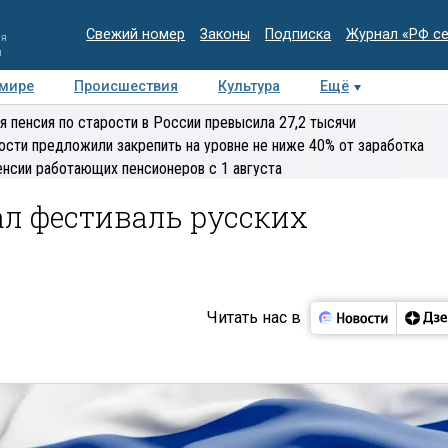
Свежий номер
Законы
Подписка
Журнал «РФ с
ия
и
 мире
Происшествия
Культура
Ещё
Медиацентр
Интервью
Колумнисты
Делова
я пенсия по старости в России превысила 27,2 тысячи
эксперт
ости предложили закрепить на уровне не ниже 40% от заработка
енсии работающих пенсионеров с 1 августа
ал фестиваль русских
Читать нас в