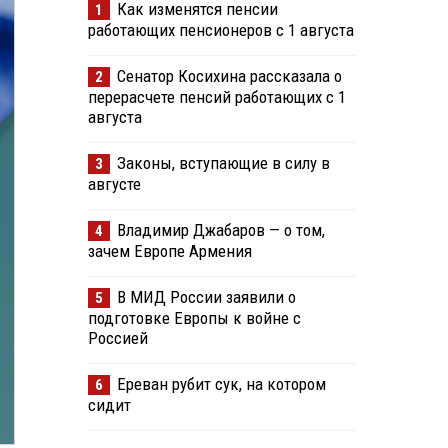
Как изменятся пенсии
1
работающих пенсионеров с 1 августа
Сенатор Косихина рассказала о
2
перерасчете пенсий работающих с 1
августа
Законы, вступающие в силу в
3
августе
Владимир Джабаров — о том,
4
зачем Европе Армения
В МИД России заявили о
5
подготовке Европы к войне с
Россией
Ереван рубит сук, на котором
6
сидит