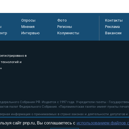
Опросы
Фото
Контакты
ы
Мнения
Регионы
Реклама
ентр
Интервью
Колумнисты
Вакансии
регистрировано в
 технологий и
8+
.
дерального Собрания РФ. Издается с 1997 года. Учредители газеты - Государств
ктов палат Федерального Собрания. «Парламентская газета» имеет пункты печати
оверная информация о принимаемых в стране законах и деятельности депутатов и
льзуя сайт pnp.ru, Вы соглашаетесь с
использованием файлов c
ехнологии