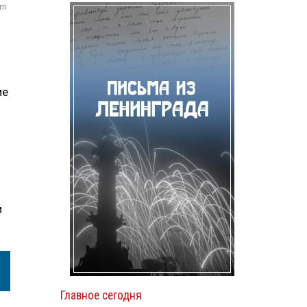
om
ие
и
Главное сегодня