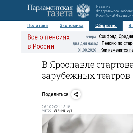
Издание
Федерального Собран
Российской Федераци
Политика
Экономика
Общество
В
Все о пенсиях
Фото
Авторы
Персоны
Мнения
Регионы
Соцфонд: Средня
вчера
Пенсию по стар
два дня назад
в России
Как изменятся п
01.08.2026
В Ярославле стартов
зарубежных театров
Поделиться
26.10.2021 13:18
Автор:
Залина Бут