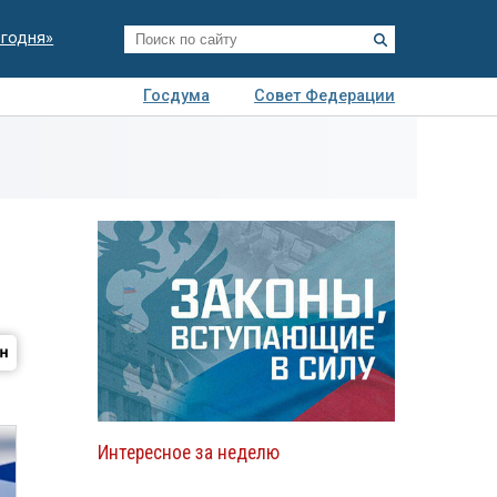
егодня»
Госдума
Совет Федерации
я
Авто
Недвижимость
Технологии
иза
Интересное за неделю