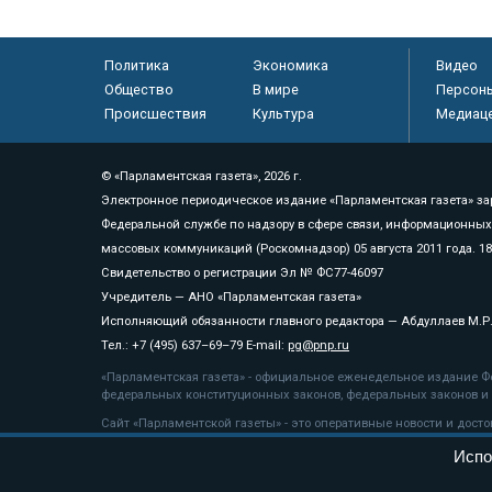
Политика
Экономика
Видео
Общество
В мире
Персон
Происшествия
Культура
Медиац
© «Парламентская газета», 2026 г.
Электронное периодическое издание «Парламентская газета» за
Федеральной службе по надзору в сфере связи, информационных
массовых коммуникаций (Роскомнадзор) 05 августа 2011 года. 1
Свидетельство о регистрации Эл № ФС77-46097
Учредитель — АНО «Парламентская газета»
Исполняющий обязанности главного редактора — Абдуллаев М.Р
Тел.: +7 (495) 637–69–79 E-mail:
pg@pnp.ru
«Парламентская газета» - официальное еженедельное издание Фе
федеральных конституционных законов, федеральных законов и а
Сайт «Парламентской газеты» - это оперативные новости и дост
«Парламентской газеты» активная ссылка на pnp.ru обязательна.
Испо
На информационном ресурсе применяются
рекомендательные т
Положение о защите персональных данных