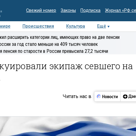
Свежий номер
Законы
Подписка
Журнал «РФ с
ия
и
 мире
Происшествия
Культура
Ещё
Медиацентр
Интервью
Колумнисты
Делова
ил расширить категории лиц, имеющих право на две пенсии
эксперт
оссии за год стало меньше на 409 тысяч человек
я пенсия по старости в России превысила 27,2 тысячи
акуировали экипаж севшего на
а
Читать нас в