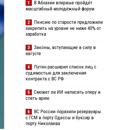
В Абхазии впервые пройдёт
1
масштабный молодёжный форум
Пенсию по старости предложили
2
закрепить на уровне не ниже 40% от
заработка
Законы, вступающие в силу в
3
августе
Путин расширил список лиц с
4
судимостью для заключения
контракта с ВС РФ
Сможет ли ИИ написать оперу и
5
спеть арию
ВС России поразили резервуары
6
с ГСМ в порту Одессы и буксир в
порту Николаева