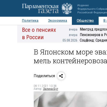
Издание
Федерального Собран
Российской Федераци
Политика
Экономика
Общество
В
Все о пенсиях
Фото
Авторы
Персоны
Мнения
Регионы
Минтруд предлож
вчера
Пенсионеров в Р
вчера
в России
Соцфонд: Средня
05.08.2026
В Японском море эв
мель контейнеровоз
Поделиться
09.11.2021 10:38
Автор:
Залина Бут