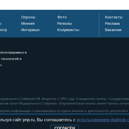
Опросы
Фото
Контакты
ы
Мнения
Регионы
Реклама
ентр
Интервью
Колумнисты
Вакансии
регистрировано в
 технологий и
8+
.
дерального Собрания РФ. Издается с 1997 года. Учредители газеты - Государств
ктов палат Федерального Собрания. «Парламентская газета» имеет пункты печати
оверная информация о принимаемых в стране законах и деятельности депутатов и
льзуя сайт pnp.ru, Вы соглашаетесь с
использованием файлов c
ехнологии
СОГЛАСЕН