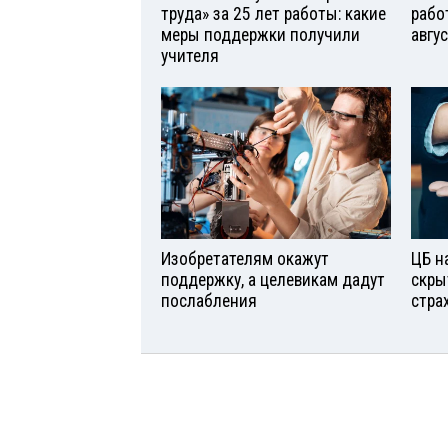
труда» за 25 лет работы: какие
рабо
меры поддержки получили
авгу
учителя
Изобретателям окажут
ЦБ н
поддержку, а целевикам дадут
скры
послабления
стра