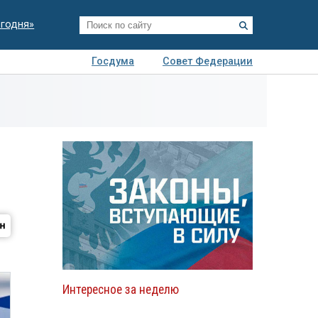
егодня»
Госдума
Совет Федерации
я
Авто
Недвижимость
Технологии
иза
Интересное за неделю