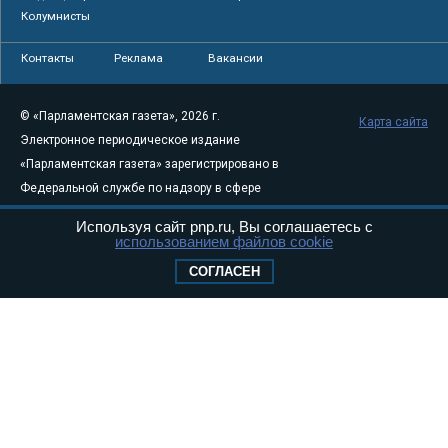
Колумнисты
Контакты
Реклама
Вакансии
© «Парламентская газета», 2026 г.
Карта сайта
Электронное периодическое издание
«Парламентская газета» зарегистрировано в
Федеральной службе по надзору в сфере
связи, информационных технологий и
Используя сайт pnp.ru, Вы соглашаетесь с
массовых коммуникаций (Роскомнадзор) 05
использованием файлов cookie
августа 2011 года. 18+
СОГЛАСЕН
Свидетельство о регистрации Эл № ФС77-
46097
Учредитель — АНО «Парламентская газета»
Исполняющий обязанности главного
редактора — Абдуллаев М.Р.
Тел.: +7 (495) 637–69–79 E-mail:
pg@pnp.ru
«Парламентская газета» - официальное еженедельное издание