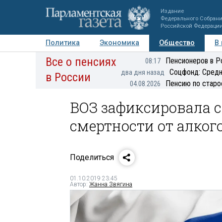
Издание
Федерального Собран
Российской Федераци
Политика
Экономика
Общество
В
Все о пенсиях
Фото
Авторы
Персоны
Мнения
Регионы
Пенсионеров в Р
08:17
Соцфонд: Средн
два дня назад
в России
Пенсию по старо
04.08.2026
ВОЗ зафиксировала 
смертности от алког
Поделиться
01.10.2019 23:45
Автор:
Жанна Звягина