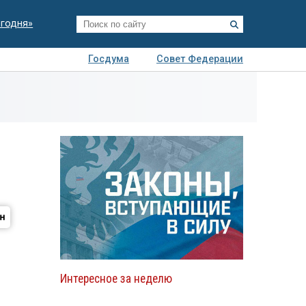
егодня»
Госдума
Совет Федерации
я
Авто
Недвижимость
Технологии
иза
Интересное за неделю