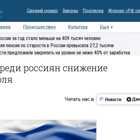
Свежий номер
Законы
Подписка
Журнал «РФ с
ия
и
 мире
Происшествия
Культура
Ещё
Медиацентр
Интервью
Колумнисты
Делова
оссии за год стало меньше на 409 тысяч человек
эксперт
яя пенсия по старости в России превысила 27,2 тысячи
сти предложили закрепить на уровне не ниже 40% от заработка
среди россиян снижение
оля
Читать нас в