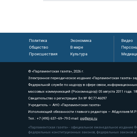
Политика
Экономика
Видео
Общество
В мире
Персон
Происшествия
Культура
Медиац
© «Парламентская газета», 2026 г.
Электронное периодическое издание «Парламентская газета» за
Федеральной службе по надзору в сфере связи, информационных
массовых коммуникаций (Роскомнадзор) 05 августа 2011 года. 1
Свидетельство о регистрации Эл № ФС77-46097
Учредитель — АНО «Парламентская газета»
Исполняющий обязанности главного редактора — Абдуллаев М.Р
Тел.: +7 (495) 637–69–79 E-mail:
pg@pnp.ru
«Парламентская газета» - официальное еженедельное издание Фе
федеральных конституционных законов, федеральных законов и а