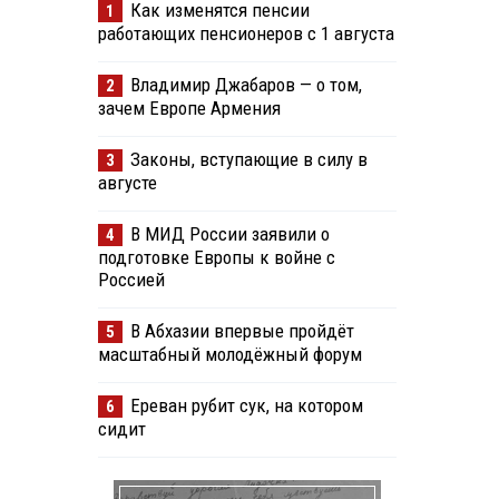
Как изменятся пенсии
1
работающих пенсионеров с 1 августа
Владимир Джабаров — о том,
2
зачем Европе Армения
Законы, вступающие в силу в
3
августе
В МИД России заявили о
4
подготовке Европы к войне с
Россией
В Абхазии впервые пройдёт
5
масштабный молодёжный форум
Ереван рубит сук, на котором
6
сидит