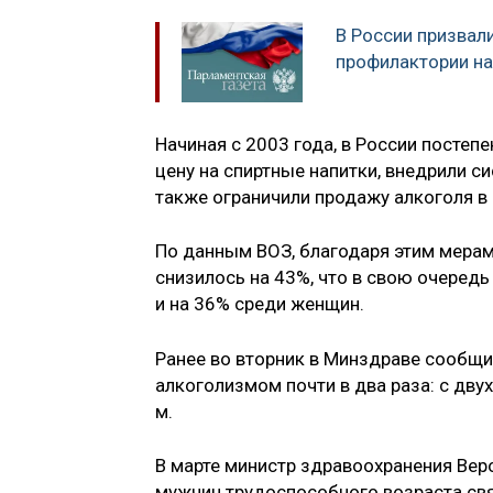
В России призвал
профилактории на
Начиная с 2003 года, в России посте
цену на спиртные напитки, внедрили с
также ограничили продажу алкоголя в 
По данным ВОЗ, благодаря этим мерам
снизилось на 43%, что в свою очеред
и на 36% среди женщин.
Ранее во вторник в Минздраве сообщи
алкоголизмом почти в два раза: с дву
м.
В марте министр здравоохранения Ве
мужчин трудоспособного возраста свя