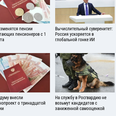
изменятся пенсии
Вычислительный суверенитет:
тающих пенсионеров с 1
Россия ускоряется в
ста
глобальной гонке ИИ
сдуму внесли
На службу в Росгвардию не
нопроект о тринадцатой
возьмут кандидатов с
ии
заниженной самооценкой