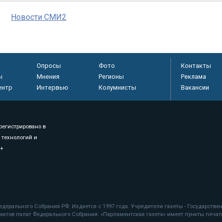
Новости СМИ2
Опросы
Фото
Контакты
ы
Мнения
Регионы
Реклама
ентр
Интервью
Колумнисты
Вакансии
регистрировано в
 технологий и
8+
.
дерального Собрания РФ. Издается с 1997 года. Учредители газеты - Государств
ктов палат Федерального Собрания. «Парламентская газета» имеет пункты печати