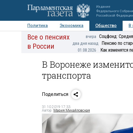
Издание
Федерального Собран
Российской Федераци
Политика
Экономика
Общество
В
Все о пенсиях
Фото
Авторы
Персоны
Мнения
Регионы
Соцфонд: Средня
вчера
Пенсию по стар
два дня назад
в России
Как изменятся п
01.08.2026
В Воронеже изменит
транспорта
Поделиться
31.10.2019 17:33
Автор:
Мария Михайловская