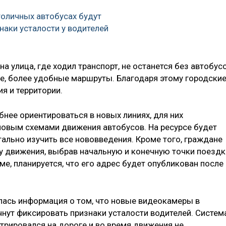
оличных автобусах будут
наки усталости у водителей
на улица, где ходил транспорт, не останется без автобусо
ые, более удобные маршруты. Благодаря этому городски
я и территории.
нее ориентироваться в новых линиях, для них
новым схемами движения автобусов. На ресурсе будет
ально изучить все нововведения. Кроме того, граждане
у движения, выбрав начальную и конечную точки поездк
ме, планируется, что его адрес будет опубликован после
илась информация о том, что новые видеокамеры в
нут фиксировать признаки усталости водителей. Систем
трировался на дороге и во время движения не