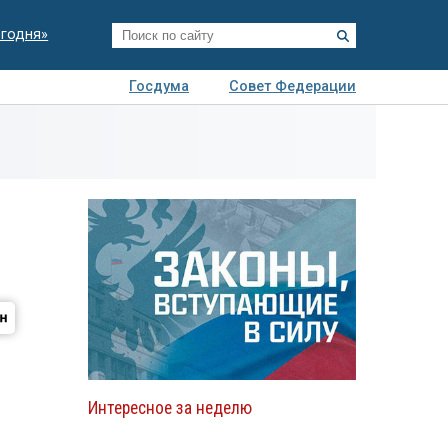
егодня»
Госдума
Совет Федерации
я
Авто
Недвижимость
Технологии
иза
Интересное за неделю