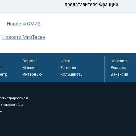
представителя Франции
Новости СМИ2
Новости МирТесен
Опросы
Фото
Контакты
ы
Мнения
Регионы
Реклама
ентр
Интервью
Колумнисты
Вакансии
регистрировано в
 технологий и
8+
.