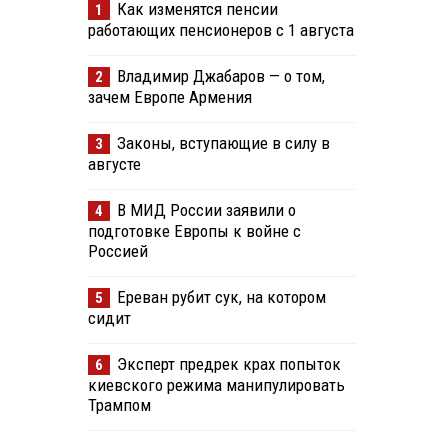
Как изменятся пенсии
1
работающих пенсионеров с 1 августа
Владимир Джабаров — о том,
2
зачем Европе Армения
Законы, вступающие в силу в
3
августе
В МИД России заявили о
4
подготовке Европы к войне с
Россией
Ереван рубит сук, на котором
5
сидит
Эксперт предрек крах попыток
6
киевского режима манипулировать
Трампом