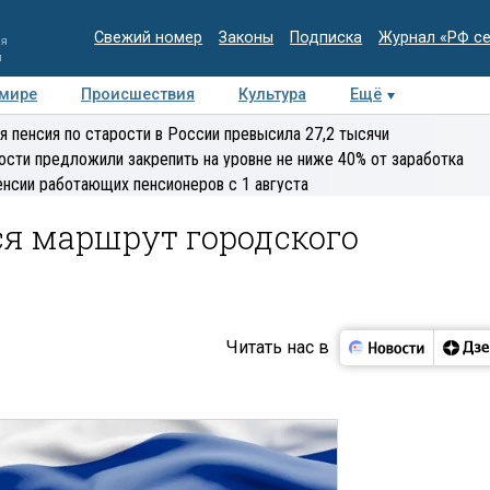
Свежий номер
Законы
Подписка
Журнал «РФ с
ия
и
 мире
Происшествия
Культура
Ещё
Медиацентр
Интервью
Колумнисты
Делова
я пенсия по старости в России превысила 27,2 тысячи
эксперт
ости предложили закрепить на уровне не ниже 40% от заработка
енсии работающих пенсионеров с 1 августа
ся маршрут городского
Читать нас в