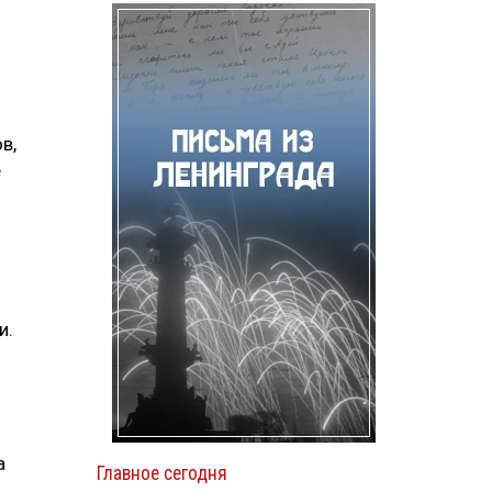
в,
е
и.
а
Главное сегодня