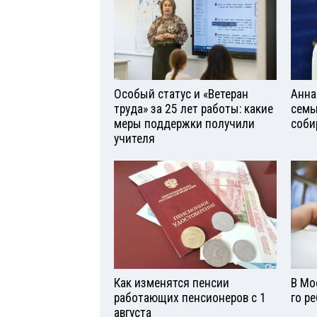
Особый статус и «Ветеран
Анна
труда» за 25 лет работы: какие
семь
меры поддержки получили
соби
учителя
Как изменятся пенсии
В Мо
работающих пенсионеров с 1
го р
августа