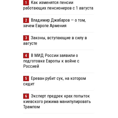
Как изменятся пенсии
1
работающих пенсионеров с 1 августа
Владимир Джабаров — о том,
2
зачем Европе Армения
Законы, вступающие в силу в
3
августе
В МИД России заявили о
4
подготовке Европы к войне с
Россией
Ереван рубит сук, на котором
5
сидит
Эксперт предрек крах попыток
6
киевского режима манипулировать
Трампом