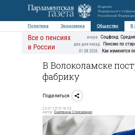
Издание
Федерального Собран
Российской Федераци
Политика
Экономика
Общество
В
Все о пенсиях
Фото
Авторы
Персоны
Мнения
Регионы
Соцфонд: Средня
вчера
Пенсию по стар
два дня назад
в России
Как изменятся п
01.08.2026
В Волоколамске пос
фабрику
Поделиться
23.07.2019 18:59
Автор:
Екатерина Слюсаренко