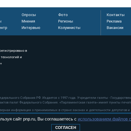
Опросы
Фото
Контакты
ы
Мнения
Регионы
Реклама
ентр
Интервью
Колумнисты
Вакансии
регистрировано в
 технологий и
8+
.
дерального Собрания РФ. Издается с 1997 года. Учредители газеты - Государств
ктов палат Федерального Собрания. «Парламентская газета» имеет пункты печати
оверная информация о принимаемых в стране законах и деятельности депутатов и
льзуя сайт pnp.ru, Вы соглашаетесь с
использованием файлов c
ехнологии
СОГЛАСЕН