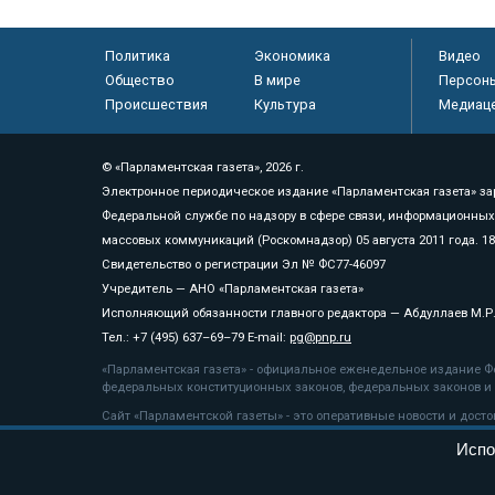
Политика
Экономика
Видео
Общество
В мире
Персон
Происшествия
Культура
Медиац
© «Парламентская газета», 2026 г.
Электронное периодическое издание «Парламентская газета» за
Федеральной службе по надзору в сфере связи, информационных
массовых коммуникаций (Роскомнадзор) 05 августа 2011 года. 1
Свидетельство о регистрации Эл № ФС77-46097
Учредитель — АНО «Парламентская газета»
Исполняющий обязанности главного редактора — Абдуллаев М.Р
Тел.: +7 (495) 637–69–79 E-mail:
pg@pnp.ru
«Парламентская газета» - официальное еженедельное издание Фе
федеральных конституционных законов, федеральных законов и а
Сайт «Парламентской газеты» - это оперативные новости и дост
«Парламентской газеты» активная ссылка на pnp.ru обязательна.
Испо
На информационном ресурсе применяются
рекомендательные т
Положение о защите персональных данных