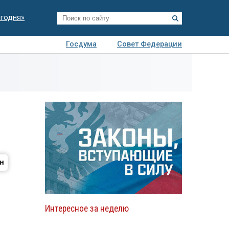
егодня»
Госдума
Совет Федерации
я
Авто
Недвижимость
Технологии
иза
Интересное за неделю