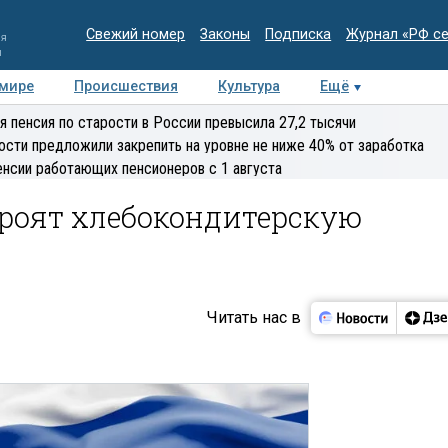
Свежий номер
Законы
Подписка
Журнал «РФ с
ия
и
 мире
Происшествия
Культура
Ещё
Медиацентр
Интервью
Колумнисты
Делова
я пенсия по старости в России превысила 27,2 тысячи
эксперт
ости предложили закрепить на уровне не ниже 40% от заработка
енсии работающих пенсионеров с 1 августа
троят хлебокондитерскую
Читать нас в