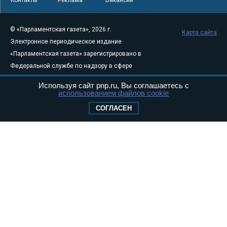
Контакты
Реклама
Вакансии
© «Парламентская газета», 2026 г.
Карта сайта
Электронное периодическое издание
«Парламентская газета» зарегистрировано в
Федеральной службе по надзору в сфере
связи, информационных технологий и
Используя сайт pnp.ru, Вы соглашаетесь с
массовых коммуникаций (Роскомнадзор) 05
использованием файлов cookie
августа 2011 года. 18+
СОГЛАСЕН
Свидетельство о регистрации Эл № ФС77-
46097
Учредитель — АНО «Парламентская газета»
Исполняющий обязанности главного
редактора — Абдуллаев М.Р.
Тел.: +7 (495) 637–69–79 E-mail:
pg@pnp.ru
«Парламентская газета» - официальное еженедельное издание
Федерального Собрания РФ. Издается с 1997 года. Учредители
газеты - Государственная Дума и Совет Федерации РФ. Официальный
публикатор федеральных конституционных законов, федеральных