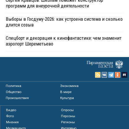
программ для внеурочной деятельности
Выборы в Госдуму-2026: как устроена система и сколько
длится созыв
Спецборт и декорация к кинофантастике: чем знаменит
аэропорт Шереметьево
Политика
Экономика
Общество
В мире
Происшествия
Культура
Видео
Опросы
Фото
Персоны
Мнения
Регионы
Медиацентр
Интервью