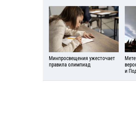
Минпросвещения ужесточает
Мете
правила олимпиад
веро
и По