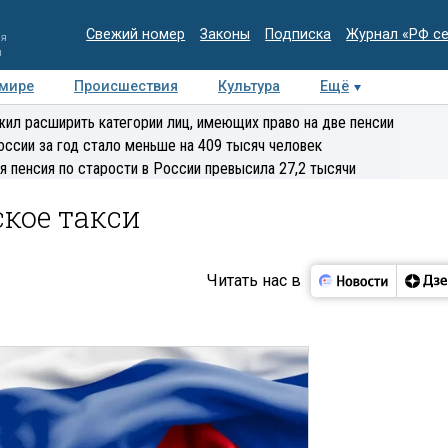
Свежий номер
Законы
Подписка
Журнал «РФ с
ия
и
 мире
Происшествия
Культура
Ещё
Медиацентр
Интервью
Колумнисты
Делова
ил расширить категории лиц, имеющих право на две пенсии
эксперт
оссии за год стало меньше на 409 тысяч человек
я пенсия по старости в России превысила 27,2 тысячи
ское такси
Читать нас в