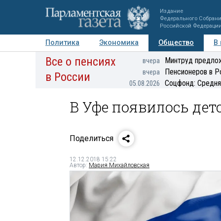
Издание
Федерального Собран
Российской Федераци
Политика
Экономика
Общество
В
Все о пенсиях
Фото
Авторы
Персоны
Мнения
Регионы
Минтруд предлож
вчера
Пенсионеров в Р
вчера
в России
Соцфонд: Средня
05.08.2026
В Уфе появилось дет
Поделиться
12.12.2018 15:22
Автор:
Мария Михайловская