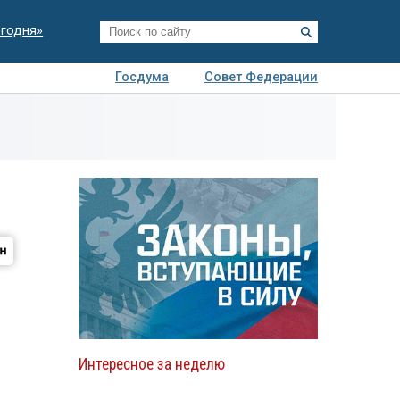
егодня»
Госдума
Совет Федерации
я
Авто
Недвижимость
Технологии
иза
Интересное за неделю