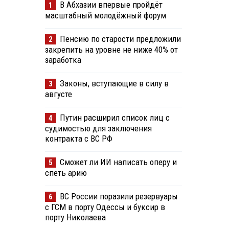
В Абхазии впервые пройдёт
1
масштабный молодёжный форум
Пенсию по старости предложили
2
закрепить на уровне не ниже 40% от
заработка
Законы, вступающие в силу в
3
августе
Путин расширил список лиц с
4
судимостью для заключения
контракта с ВС РФ
Сможет ли ИИ написать оперу и
5
спеть арию
ВС России поразили резервуары
6
с ГСМ в порту Одессы и буксир в
порту Николаева