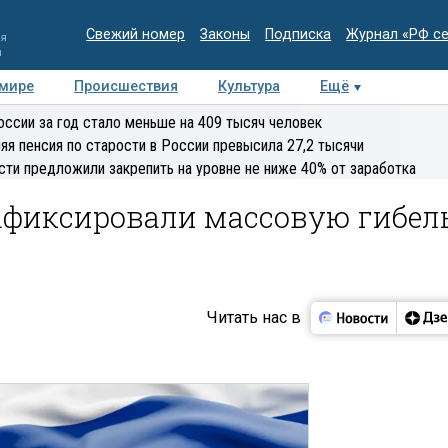
Свежий номер
Законы
Подписка
Журнал «РФ с
ия
и
 мире
Происшествия
Культура
Ещё
Медиацентр
Интервью
Колумнисты
Делова
оссии за год стало меньше на 409 тысяч человек
эксперт
яя пенсия по старости в России превысила 27,2 тысячи
сти предложили закрепить на уровне не ниже 40% от заработка
зафиксировали массовую гибел
Читать нас в