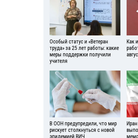
Особый статус и «Ветеран
Как 
труда» за 25 лет работы: какие
рабо
меры поддержки получили
авгу
учителя
В ООН предупредили, что мир
Иран
рискует столкнуться с новой
выпо
эпидемией ВИЧ
мемо