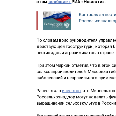
этом
сообщает
РИА «Новости».
Контроль за пест
Россельхознадзо
По словам врио руководителя управлен
действующей госструктуры, которая 
пестицидов и агрохимикатов в стране
При этом Чиркин отметил, что в этой 
сельхозпроизводителей. Массовая гиб
заболеваний и неправильного примене
Ранее стало
известно
, что Минсельхоз
Россельхознадзор могут наделить фу
выращивании сельхозкультур в России
Его разработали после массовой гибел