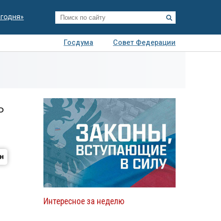
егодня»
Госдума
Совет Федерации
я
Авто
Недвижимость
Технологии
иза
ь
Интересное за неделю