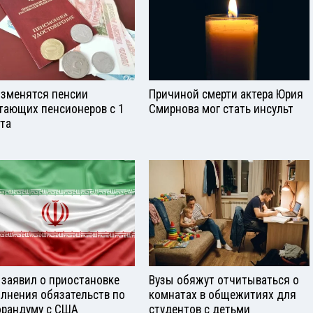
изменятся пенсии
Причиной смерти актера Юрия
тающих пенсионеров с 1
Смирнова мог стать инсульт
ста
 заявил о приостановке
Вузы обяжут отчитываться о
лнения обязательств по
комнатах в общежитиях для
рандуму с США
студентов с детьми