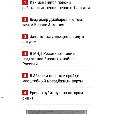
Как изменятся пенсии
1
работающих пенсионеров с 1 августа
Владимир Джабаров — о том,
2
зачем Европе Армения
Законы, вступающие в силу в
3
августе
В МИД России заявили о
4
подготовке Европы к войне с
Россией
В Абхазии впервые пройдёт
5
масштабный молодёжный форум
Ереван рубит сук, на котором
6
 —
сидит