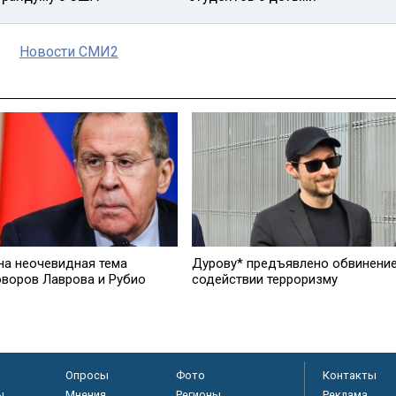
Новости СМИ2
на неочевидная тема
Дурову* предъявлено обвинение
оворов Лаврова и Рубио
содействии терроризму
Опросы
Фото
Контакты
ы
Мнения
Регионы
Реклама