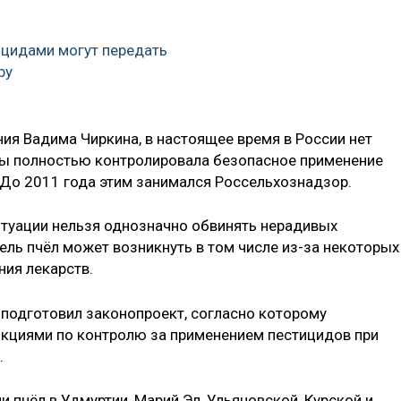
ицидами могут передать
ру
ия Вадима Чиркина, в настоящее время в России нет
бы полностью контролировала безопасное применение
. До 2011 года этим занимался Россельхознадзор.
ситуации нельзя однозначно обвинять нерадивых
ель пчёл может возникнуть в том числе из-за некоторых
ния лекарств.
 подготовил законопроект, согласно которому
нкциями по контролю за применением пестицидов при
.
и пчёл в Удмуртии, Марий Эл, Ульяновской, Курской и