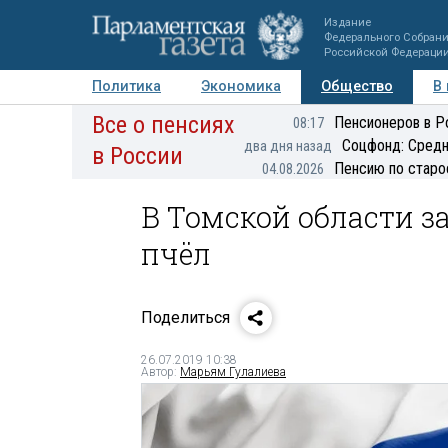
Издание
Федерального Собран
Российской Федераци
Политика
Экономика
Общество
В
Все о пенсиях
Фото
Авторы
Персоны
Мнения
Регионы
Пенсионеров в Р
08:17
Соцфонд: Средн
два дня назад
в России
Пенсию по старо
04.08.2026
В Томской области 
пчёл
Поделиться
26.07.2019 10:38
Автор:
Марьям Гулалиева