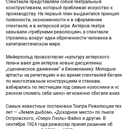
Спектакли представляли собой театральный
конструктивизм, который приближал искусство к
производству. На первый план выдвигался принцип
полезности, экономичности и в оформлении
спектакля, и в актерской игре. Актёров театра
называли «трибунами революции», а спектакли
строились вокруг идеи обреченности человека в
капиталистическом мире.
Мейерхольд провозгласил «культуру актерского
тела«и ввёл для актёров новые дисциплины:
„сценическое движение“ и биомеханику. Молодые
артисты на репетициях и во время спектаклей бегали
по многоэтажным конструкциям и станкам,
взбирались по лестницам под самые колосники и »с
риском сломать себе шею» мгновенно сбегали вниз.
Самые известные постановки Театра Революции тех
лет — «Земля дыбом», «Доходное место» по пьесе
Островского, «Озеро Люль» Файко и другие. В
сентябре 1924 года режиссер принял решение об