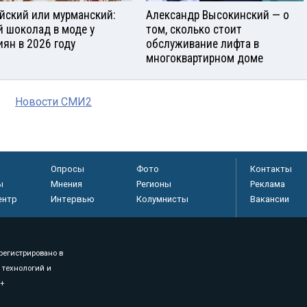
йский или мурманский:
Александр Высокинский — о
й шоколад в моде у
том, сколько стоит
иян в 2026 году
обслуживание лифта в
многоквартирном доме
Новости СМИ2
Опросы
Фото
Контакты
ы
Мнения
Регионы
Реклама
ентр
Интервью
Колумнисты
Вакансии
регистрировано в
 технологий и
8+