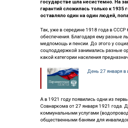
государстве шла несистемно. На з
гарантий сложилась только к 1935 г
оставляло один на один людей, по
Так, уже в середине 1918 года в ССС
обеспечения. Благодаря ему разные л
медпомощь и пенсии. До этого у соци
соцподдержкой занимались разные орг
какой категории населения предназнач
День 27 января в
А в 1921 году появились одни из пер
Совнаркома от 27 января 1921 года. Д
коммунальными услугами (водопроводо
общественными банями для инвалидов 