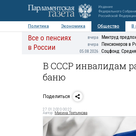
Издание
Федерального Собран
Российской Федераци
Политика
Экономика
Общество
В
Все о пенсиях
Фото
Авторы
Персоны
Мнения
Регионы
Минтруд предлож
вчера
Пенсионеров в Р
вчера
в России
Соцфонд: Средня
05.08.2026
В СССР инвалидам р
баню
Поделиться
27.01.2020 00:22
Автор:
Марина Третьякова