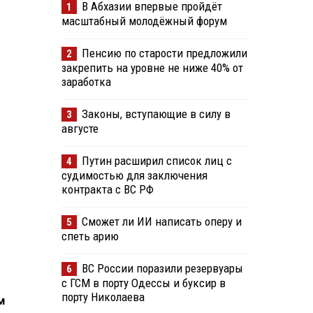
В Абхазии впервые пройдёт
1
масштабный молодёжный форум
Пенсию по старости предложили
2
закрепить на уровне не ниже 40% от
заработка
Законы, вступающие в силу в
3
августе
Путин расширил список лиц с
4
судимостью для заключения
контракта с ВС РФ
Сможет ли ИИ написать оперу и
5
спеть арию
ВС России поразили резервуары
6
с ГСМ в порту Одессы и буксир в
порту Николаева
м