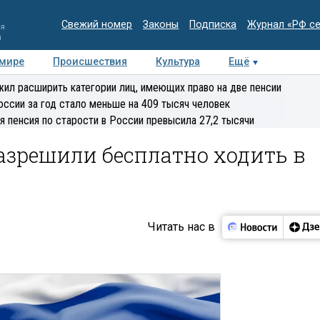
Свежий номер
Законы
Подписка
Журнал «РФ с
ия
и
 мире
Происшествия
Культура
Ещё
Медиацентр
Интервью
Колумнисты
Делова
ил расширить категории лиц, имеющих право на две пенсии
эксперт
оссии за год стало меньше на 409 тысяч человек
я пенсия по старости в России превысила 27,2 тысячи
азрешили бесплатно ходить в
Читать нас в