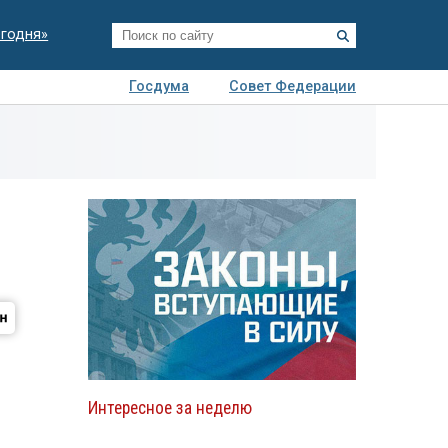
егодня»
Госдума
Совет Федерации
я
Авто
Недвижимость
Технологии
иза
Интересное за неделю