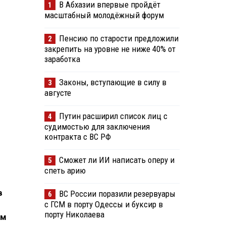
В Абхазии впервые пройдёт
1
масштабный молодёжный форум
Пенсию по старости предложили
2
закрепить на уровне не ниже 40% от
заработка
Законы, вступающие в силу в
3
августе
Путин расширил список лиц с
4
судимостью для заключения
контракта с ВС РФ
Сможет ли ИИ написать оперу и
5
спеть арию
в
ВС России поразили резервуары
6
с ГСМ в порту Одессы и буксир в
порту Николаева
ом