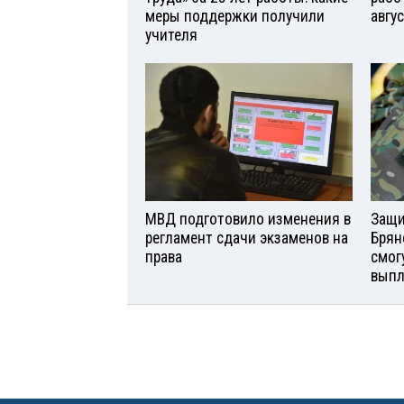
меры поддержки получили
авгу
учителя
МВД подготовило изменения в
Защи
регламент сдачи экзаменов на
Брян
права
смог
вып