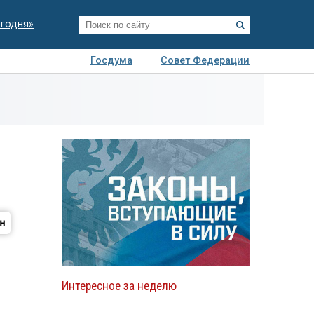
егодня»
Госдума
Совет Федерации
я
Авто
Недвижимость
Технологии
иза
Интересное за неделю