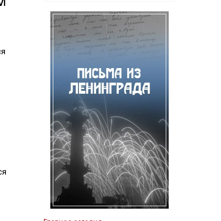
VI
ся
ся