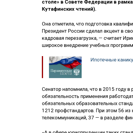
столе» в Совете Федерации в рамк
Кутафинских чтений).
Она отметила, что подготовка квалиф
Президент России сделал акцент в св
кадровая перезагрузка, — считает Ир
широкое внедрение учебных программ
Ипотечные канику
Сенатор напомнила, что в 2015 году 
обязательность применения работодат
обязательных образовательных станда
1212 профстандартов. При этом 56 из 
телекоммуникаций, 37 — в разделе фи
«А в сфере юриспруденции таких станд