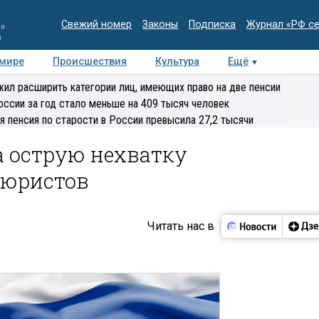
Свежий номер
Законы
Подписка
Журнал «РФ с
ия
и
 мире
Происшествия
Культура
Ещё
Медиацентр
Интервью
Колумнисты
Делова
ил расширить категории лиц, имеющих право на две пенсии
эксперт
оссии за год стало меньше на 409 тысяч человек
я пенсия по старости в России превысила 27,2 тысячи
а острую нехватку
 юристов
Читать нас в