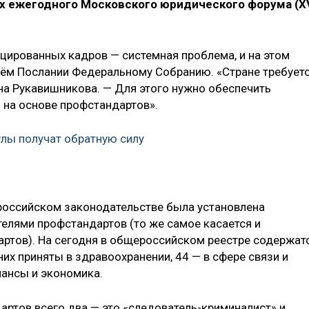
ах ежегодного Московского юридического форума (X
ицированных кадров — системная проблема, и на этом
оём Послании Федеральному Собранию. «Стране требует
ина Рукавишникова. — Для этого нужно обеспечить
 на основе профстандартов».
лы получат обратную силу
в российском законодательстве была установлена
елями профстандартов (то же самое касается и
ртов). На сегодня в общероссийском реестре содержат
них приняты в здравоохранении, 44 — в сфере связи и
нансы и экономика.
артов всего два — это «следователь-криминалист» и