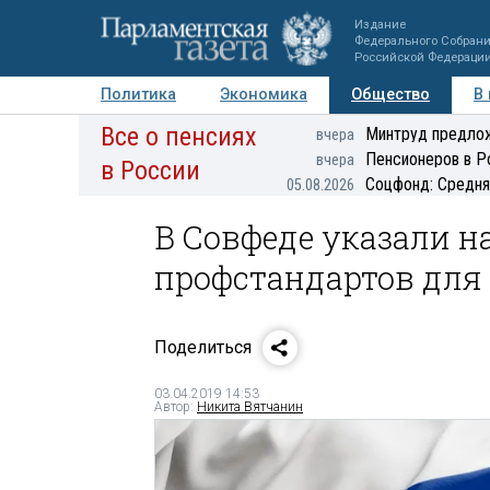
Издание
Федерального Собран
Российской Федераци
Политика
Экономика
Общество
В
Все о пенсиях
Фото
Авторы
Персоны
Мнения
Регионы
Минтруд предлож
вчера
Пенсионеров в Р
вчера
в России
Соцфонд: Средня
05.08.2026
В Совфеде указали н
профстандартов для
Поделиться
03.04.2019 14:53
Автор:
Никита Вятчанин