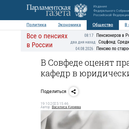
Издание
Федерального Собран
Российской Федераци
Политика
Экономика
Общество
В
Все о пенсиях
Фото
Авторы
Персоны
Мнения
Регионы
Пенсионеров в Р
08:17
Соцфонд: Средн
два дня назад
в России
Пенсию по старо
04.08.2026
В Совфеде оценят пр
кафедр в юридическ
Поделиться
19.10.2023 15:46
Автор:
Василиса Киреева