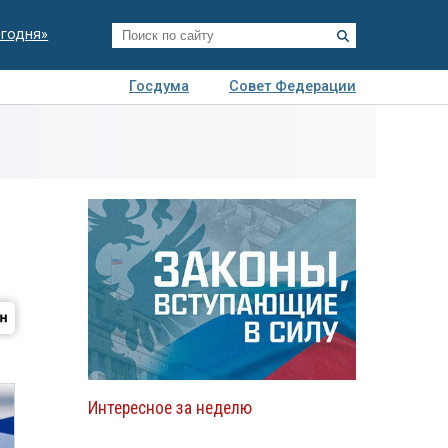
егодня»
Госдума
Совет Федерации
я
Авто
Недвижимость
Технологии
иза
Интересное за неделю