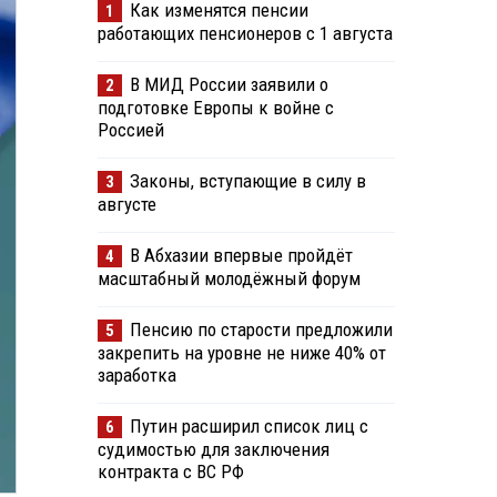
Как изменятся пенсии
1
работающих пенсионеров с 1 августа
В МИД России заявили о
2
подготовке Европы к войне с
Россией
Законы, вступающие в силу в
3
августе
В Абхазии впервые пройдёт
4
масштабный молодёжный форум
Пенсию по старости предложили
5
закрепить на уровне не ниже 40% от
заработка
Путин расширил список лиц с
6
судимостью для заключения
контракта с ВС РФ