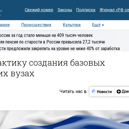
Свежий номер
Законы
Подписка
Журнал «РФ с
ия
и
 мире
Происшествия
Культура
Ещё
Медиацентр
Интервью
Колумнисты
Делова
оссии за год стало меньше на 409 тысяч человек
эксперт
яя пенсия по старости в России превысила 27,2 тысячи
сти предложили закрепить на уровне не ниже 40% от заработка
актику создания базовых
их вузах
Читать нас в