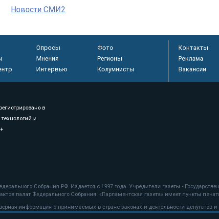
Новости СМИ2
Опросы
Фото
Контакты
ы
Мнения
Регионы
Реклама
ентр
Интервью
Колумнисты
Вакансии
регистрировано в
 технологий и
8+
.
дерального Собрания РФ. Издается с 1997 года. Учредители газеты - Государств
ктов палат Федерального Собрания. «Парламентская газета» имеет пункты печати
оверная информация о принимаемых в стране законах и деятельности депутатов и