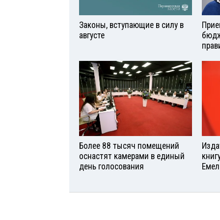
Законы, вступающие в силу в
Прие
августе
бюдж
прав
Более 88 тысяч помещений
Изда
оснастят камерами в единый
книг
день голосования
Емел