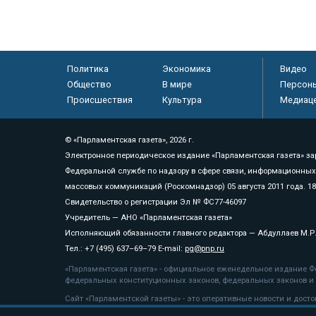
Политика
Экономика
Видео
Общество
В мире
Персон
Происшествия
Культура
Медиац
© «Парламентская газета», 2026 г.
Электронное периодическое издание «Парламентская газета» за
Федеральной службе по надзору в сфере связи, информационных
массовых коммуникаций (Роскомнадзор) 05 августа 2011 года. 1
Свидетельство о регистрации Эл № ФС77-46097
Учредитель — АНО «Парламентская газета»
Исполняющий обязанности главного редактора — Абдуллаев М.Р
Тел.: +7 (495) 637–69–79 E-mail:
pg@pnp.ru
«Парламентская газета» - официальное еженедельное издание Фе
федеральных конституционных законов, федеральных законов и а
Сайт «Парламентской газеты» - это оперативные новости и дост
«Парламентской газеты» активная ссылка на pnp.ru обязательна.