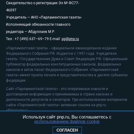
Свидетельство о регистрации Эл № ФС77-
46097
Учредитель — АНО «Парламентская газета»
Исполняющий обязанности главного
редактора — Абдуллаев М.Р.
Тел.: +7 (495) 637–69–79 E-mail:
pg@pnp.ru
«Парламентская газета» - официальное еженедельное издание
Федерального Собрания РФ. Издается с 1997 года. Учредители
газеты - Государственная Дума и Совет Федерации РФ. Официальный
публикатор федеральных конституционных законов, федеральных
законов и актов палат Федерального Собрания. «Парламентская
газета» имеет пункты печати и представительства в десяти субъектах
федерации.
Сайт «Парламентской газеты» - это оперативные новости и
достоверная информация о принимаемых в стране законах и
деятельности депутатов и сенаторов. При использовании материалов
сайта «Парламентской газеты» активная ссылка на pnp.ru
обязательна.
Используя сайт pnp.ru, Вы соглашаетесь с
На информационном ресурсе применяются
рекомендательные
использованием файлов cookie
технологии
Положение о защите персональных данных
СОГЛАСЕН