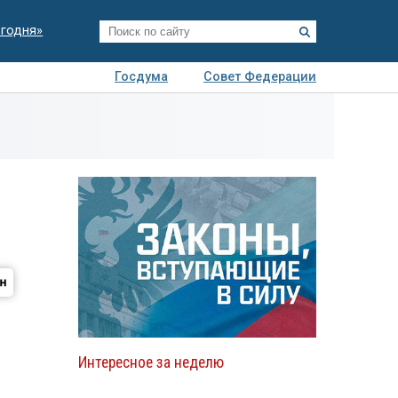
егодня»
Госдума
Совет Федерации
я
Авто
Недвижимость
Технологии
иза
Интересное за неделю