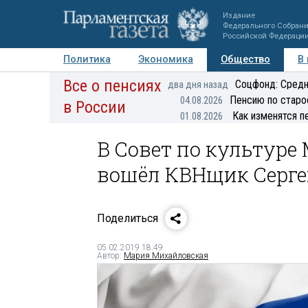
Издание
Федерального Собран
Российской Федераци
Политика
Экономика
Общество
В
Все о пенсиях
Фото
Авторы
Персоны
Мнения
Регионы
Соцфонд: Средн
два дня назад
Пенсию по старо
04.08.2026
в России
Как изменятся п
01.08.2026
В Совет по культуре
вошёл КВНщик Серге
Поделиться
05.02.2019 18:49
Автор:
Мария Михайловская