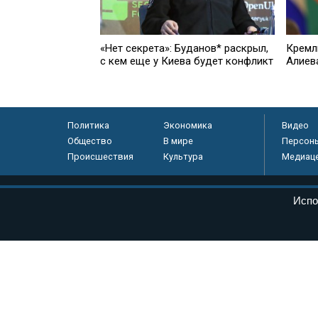
«Нет секрета»: Буданов* раскрыл,
Кремл
с кем еще у Киева будет конфликт
Алиев
Политика
Экономика
Видео
Общество
В мире
Персон
Происшествия
Культура
Медиац
© «Парламентская газета», 2026 г.
Испо
Электронное периодическое издание «Парламентская газета» за
Федеральной службе по надзору в сфере связи, информационных
массовых коммуникаций (Роскомнадзор) 05 августа 2011 года. 1
Свидетельство о регистрации Эл № ФС77-46097
Учредитель — АНО «Парламентская газета»
Исполняющий обязанности главного редактора — Абдуллаев М.Р
Тел.: +7 (495) 637–69–79 E-mail:
pg@pnp.ru