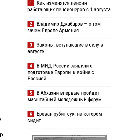
Как изменятся пенсии
1
работающих пенсионеров с 1 августа
Владимир Джабаров — о том,
2
зачем Европе Армения
Законы, вступающие в силу в
3
августе
В МИД России заявили о
4
подготовке Европы к войне с
Россией
В Абхазии впервые пройдёт
5
масштабный молодёжный форум
Ереван рубит сук, на котором
6
е
сидит
др