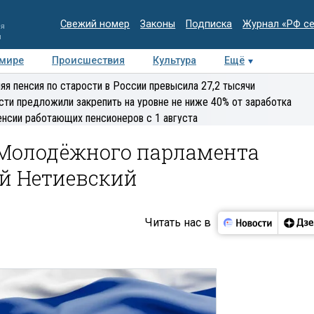
Свежий номер
Законы
Подписка
Журнал «РФ с
ия
и
 мире
Происшествия
Культура
Ещё
Медиацентр
Интервью
Колумнисты
Делова
яя пенсия по старости в России превысила 27,2 тысячи
эксперт
сти предложили закрепить на уровне не ниже 40% от заработка
енсии работающих пенсионеров с 1 августа
 Молодёжного парламента
й Нетиевский
Читать нас в