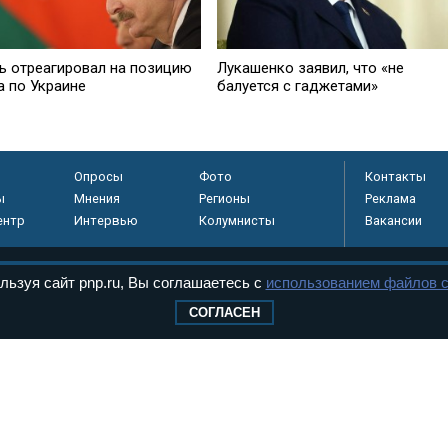
ь отреагировал на позицию
Лукашенко заявил, что «не
а по Украине
балуется с гаджетами»
Опросы
Фото
Контакты
ы
Мнения
Регионы
Реклама
ентр
Интервью
Колумнисты
Вакансии
льзуя сайт pnp.ru, Вы соглашаетесь с
использованием файлов c
регистрировано в
СОГЛАСЕН
 технологий и
8+
.