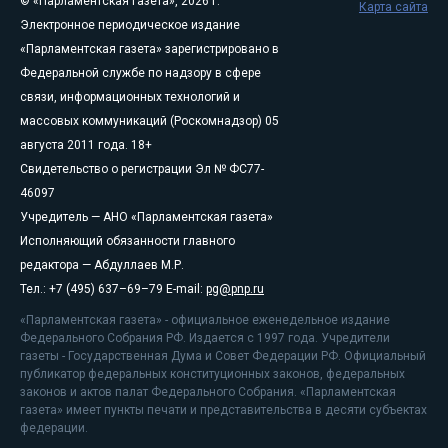
© «Парламентская газета», 2026 г.
Карта сайта
Электронное периодическое издание
«Парламентская газета» зарегистрировано в
Федеральной службе по надзору в сфере
связи, информационных технологий и
массовых коммуникаций (Роскомнадзор) 05
августа 2011 года. 18+
Свидетельство о регистрации Эл № ФС77-
46097
Учредитель — АНО «Парламентская газета»
Исполняющий обязанности главного
редактора — Абдуллаев М.Р.
Тел.: +7 (495) 637–69–79 E-mail:
pg@pnp.ru
«Парламентская газета» - официальное еженедельное издание
Федерального Собрания РФ. Издается с 1997 года. Учредители
газеты - Государственная Дума и Совет Федерации РФ. Официальный
публикатор федеральных конституционных законов, федеральных
законов и актов палат Федерального Собрания. «Парламентская
газета» имеет пункты печати и представительства в десяти субъектах
федерации.