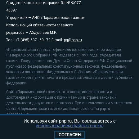
Свидетельство о регистрации Эл № ФС77-
46097
Учредитель — АНО «Парламентская газета»
Исполняющий обязанности главного
редактора — Абдуллаев М.Р.
Тел.: +7 (495) 637–69–79 E-mail:
pg@pnp.ru
«Парламентская газета» - официальное еженедельное издание
Федерального Собрания РФ. Издается с 1997 года. Учредители
газеты - Государственная Дума и Совет Федерации РФ. Официальный
публикатор федеральных конституционных законов, федеральных
законов и актов палат Федерального Собрания. «Парламентская
газета» имеет пункты печати и представительства в десяти субъектах
федерации.
Сайт «Парламентской газеты» - это оперативные новости и
достоверная информация о принимаемых в стране законах и
деятельности депутатов и сенаторов. При использовании материалов
сайта «Парламентской газеты» активная ссылка на pnp.ru
обязательна.
Используя сайт pnp.ru, Вы соглашаетесь с
На информационном ресурсе применяются
рекомендательные
использованием файлов cookie
технологии
Положение о защите персональных данных
СОГЛАСЕН