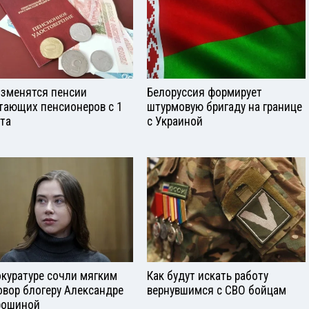
изменятся пенсии
Белоруссия формирует
тающих пенсионеров с 1
штурмовую бригаду на границе
ста
с Украиной
окуратуре сочли мягким
Как будут искать работу
овор блогеру Александре
вернувшимся с СВО бойцам
рошиной