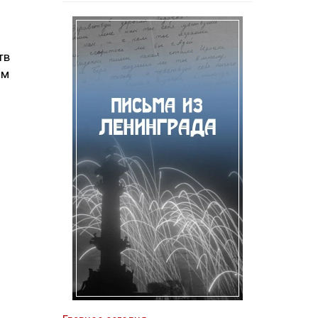
тв
ым
5