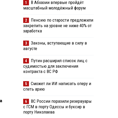
В Абхазии впервые пройдёт
1
масштабный молодёжный форум
Пенсию по старости предложили
2
закрепить на уровне не ниже 40% от
заработка
Законы, вступающие в силу в
3
августе
Путин расширил список лиц с
4
судимостью для заключения
контракта с ВС РФ
Сможет ли ИИ написать оперу и
5
спеть арию
а
ВС России поразили резервуары
6
с ГСМ в порту Одессы и буксир в
порту Николаева