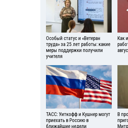
Особый статус и «Ветеран
Как 
труда» за 25 лет работы: какие
рабо
меры поддержки получили
авгу
учителя
ТАСС: Уиткофф и Кушнер могут
В пр
приехать в Россию в
приг
ближайшие недели
Мит