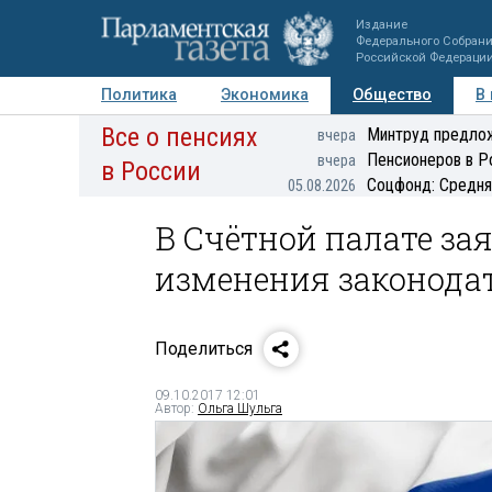
Издание
Федерального Собран
Российской Федераци
Политика
Экономика
Общество
В
Все о пенсиях
Фото
Авторы
Персоны
Мнения
Регионы
Минтруд предлож
вчера
Пенсионеров в Р
вчера
в России
Соцфонд: Средня
05.08.2026
В Счётной палате за
изменения законода
Поделиться
09.10.2017 12:01
Автор:
Ольга Шульга