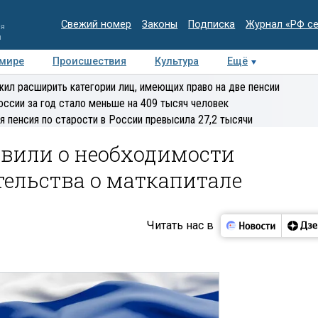
Свежий номер
Законы
Подписка
Журнал «РФ с
ия
и
 мире
Происшествия
Культура
Ещё
Медиацентр
Интервью
Колумнисты
Делова
ил расширить категории лиц, имеющих право на две пенсии
эксперт
оссии за год стало меньше на 409 тысяч человек
я пенсия по старости в России превысила 27,2 тысячи
явили о необходимости
тельства о маткапитале
Читать нас в