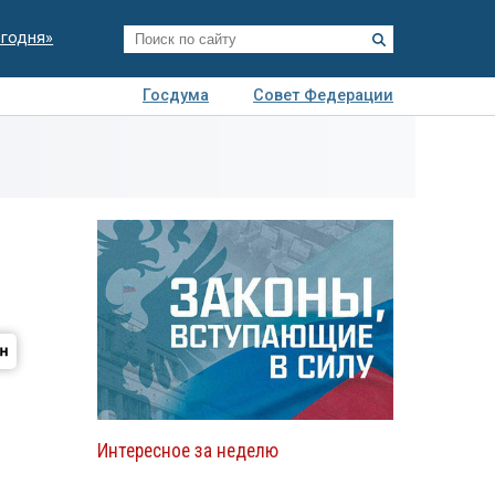
егодня»
Госдума
Совет Федерации
я
Авто
Недвижимость
Технологии
иза
Интересное за неделю