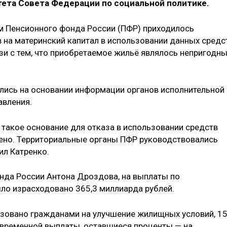
тета Совета Федерации по социальной политике.
м Пенсионного фонда России (ПФР) приходилось
на материнский капитал в использовании данных средс
зи с тем, что приобретаемое жильё являлось непригодн
ались на основании информации органов исполнительной
авления.
такое основание для отказа в использовании средств
рено. Территориальные органы ПФР руководствовались
ил Катренко.
нда России Антона Дроздова, на выплаты по
ыло израсходовано 365,3 миллиарда рублей.
ьзовано гражданами на улучшение жилищных условий, 1
овременной выплаты, оставшиеся проценты — на