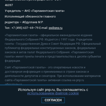
46097
Учредитель — АНО «Парламентская газета»
Исполняющий обязанности главного
редактора — Абдуллаев М.Р.
Тел.: +7 (495) 637–69–79 E-mail:
pg@pnp.ru
«Парламентская газета» - официальное еженедельное издание
Федерального Собрания РФ. Издается с 1997 года. Учредители
газеты - Государственная Дума и Совет Федерации РФ. Официальный
публикатор федеральных конституционных законов, федеральных
законов и актов палат Федерального Собрания. «Парламентская
газета» имеет пункты печати и представительства в десяти субъектах
федерации.
Сайт «Парламентской газеты» - это оперативные новости и
достоверная информация о принимаемых в стране законах и
деятельности депутатов и сенаторов. При использовании материалов
сайта «Парламентской газеты» активная ссылка на pnp.ru
обязательна.
Используя сайт pnp.ru, Вы соглашаетесь с
На информационном ресурсе применяются
рекомендательные
использованием файлов cookie
технологии
Положение о защите персональных данных
СОГЛАСЕН