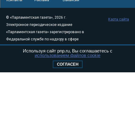
© «Парламентская газета», 2026 г.
Карта сайта
Электронное периодическое издание
«Парламентская газета» зарегистрировано в
Федеральной службе по надзору в сфере
связи, информационных технологий и
Используя сайт pnp.ru, Вы соглашаетесь с
массовых коммуникаций (Роскомнадзор) 05
использованием файлов cookie
августа 2011 года. 18+
СОГЛАСЕН
Свидетельство о регистрации Эл № ФС77-
46097
Учредитель — АНО «Парламентская газета»
Исполняющий обязанности главного
редактора — Абдуллаев М.Р.
Тел.: +7 (495) 637–69–79 E-mail:
pg@pnp.ru
«Парламентская газета» - официальное еженедельное издание
Федерального Собрания РФ. Издается с 1997 года. Учредители
газеты - Государственная Дума и Совет Федерации РФ. Официальный
публикатор федеральных конституционных законов, федеральных