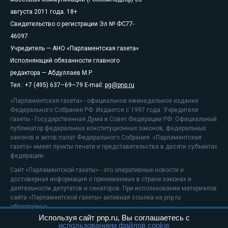
августа 2011 года. 18+
Свидетельство о регистрации Эл № ФС77-
46097
Учредитель — АНО «Парламентская газета»
Исполняющий обязанности главного
редактора — Абдуллаев М.Р.
Тел.: +7 (495) 637–69–79 E-mail:
pg@pnp.ru
«Парламентская газета» - официальное еженедельное издание
Федерального Собрания РФ. Издается с 1997 года. Учредители
газеты - Государственная Дума и Совет Федерации РФ. Официальный
публикатор федеральных конституционных законов, федеральных
законов и актов палат Федерального Собрания. «Парламентская
газета» имеет пункты печати и представительства в десяти субъектах
федерации.
Сайт «Парламентской газеты» - это оперативные новости и
достоверная информация о принимаемых в стране законах и
деятельности депутатов и сенаторов. При использовании материалов
сайта «Парламентской газеты» активная ссылка на pnp.ru
обязательна.
Используя сайт pnp.ru, Вы соглашаетесь с
На информационном ресурсе применяются
рекомендательные
использованием файлов cookie