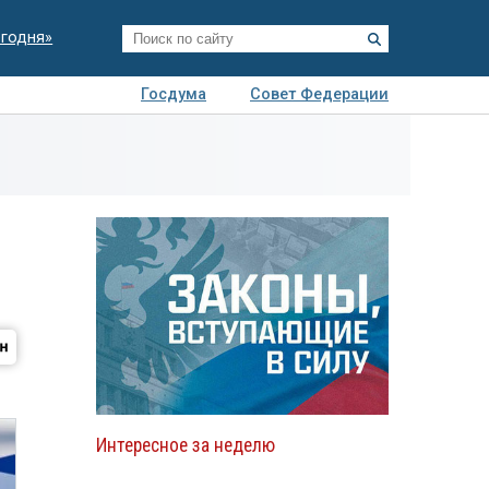
егодня»
Госдума
Совет Федерации
я
Авто
Недвижимость
Технологии
иза
Интересное за неделю