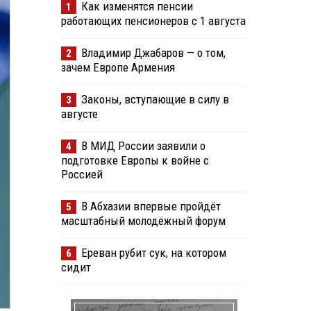
Как изменятся пенсии
1
работающих пенсионеров с 1 августа
Владимир Джабаров — о том,
2
зачем Европе Армения
Законы, вступающие в силу в
3
августе
В МИД России заявили о
4
подготовке Европы к войне с
Россией
В Абхазии впервые пройдёт
5
масштабный молодёжный форум
Ереван рубит сук, на котором
6
сидит