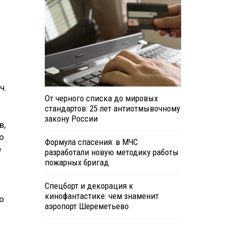
ч.
От черного списка до мировых
стандартов: 25 лет антиотмывочному
закону России
в,
о
Формула спасения: в МЧС
е
разработали новую методику работы
пожарных бригад
Спецборт и декорация к
кинофантастике: чем знаменит
о
аэропорт Шереметьево