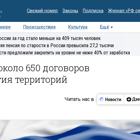
Свежий номер
Законы
Подписка
Журнал «РФ с
ия
и
 мире
Происшествия
Культура
Ещё
Медиацентр
Интервью
Колумнисты
Делова
оссии за год стало меньше на 409 тысяч человек
эксперт
яя пенсия по старости в России превысила 27,2 тысячи
сти предложили закрепить на уровне не ниже 40% от заработка
около 650 договоров
тия территорий
Читать нас в