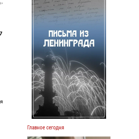
а»
7
ия
Главное сегодня