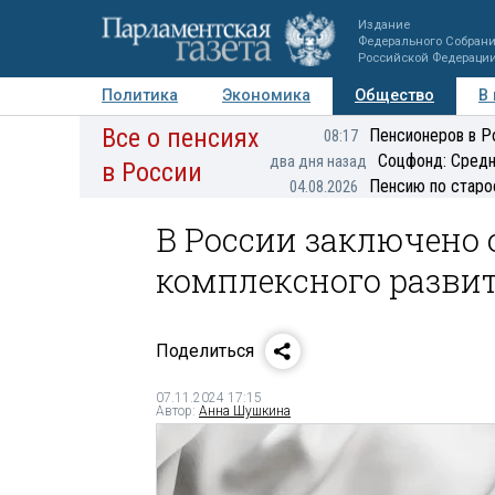
Издание
Федерального Собран
Российской Федераци
Политика
Экономика
Общество
В
Все о пенсиях
Фото
Авторы
Персоны
Мнения
Регионы
Пенсионеров в Р
08:17
Соцфонд: Средн
два дня назад
в России
Пенсию по старо
04.08.2026
В России заключено 
комплексного разви
Поделиться
07.11.2024 17:15
Автор:
Анна Шушкина