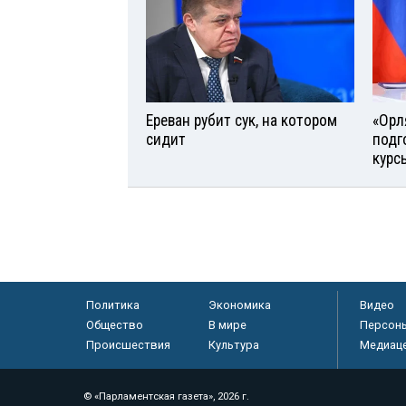
Ереван рубит сук, на котором
«Орл
сидит
подг
курс
Политика
Экономика
Видео
Общество
В мире
Персон
Происшествия
Культура
Медиац
© «Парламентская газета», 2026 г.