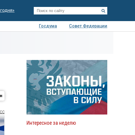
егодня»
Госдума
Совет Федерации
я
Авто
Недвижимость
Технологии
иза
СС
Интересное за неделю