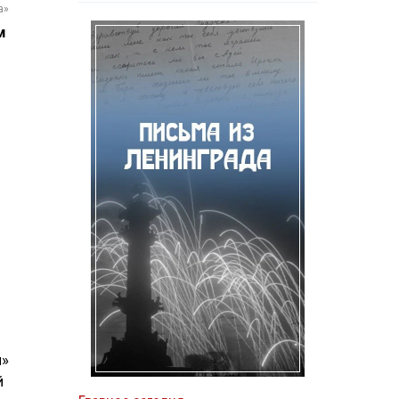
а»
м
я»
й