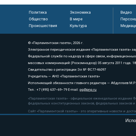
Политика
Экономика
Видео
Общество
В мире
Персон
Происшествия
Культура
Медиац
© «Парламентская газета», 2026 г.
Электронное периодическое издание «Парламентская газета» за
Федеральной службе по надзору в сфере связи, информационных
массовых коммуникаций (Роскомнадзор) 05 августа 2011 года. 1
Свидетельство о регистрации Эл № ФС77-46097
Учредитель — АНО «Парламентская газета»
Исполняющий обязанности главного редактора — Абдуллаев М.Р
Тел.: +7 (495) 637–69–79 E-mail:
pg@pnp.ru
«Парламентская газета» - официальное еженедельное издание Фе
федеральных конституционных законов, федеральных законов и а
Сайт «Парламентской газеты» - это оперативные новости и дост
«Парламентской газеты» активная ссылка на pnp.ru обязательна.
Испо
На информационном ресурсе применяются
рекомендательные т
Положение о защите персональных данных