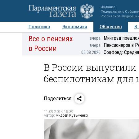
Издание
Федерального Собран
Российской Федераци
Политика
Экономика
Общество
В
Все о пенсиях
Фото
Авторы
Персоны
Мнения
Регионы
Минтруд предлож
вчера
Пенсионеров в Р
вчера
в России
Соцфонд: Средня
05.08.2026
В России выпустили 
беспилотникам для
Поделиться
11.09.2024 15:39
Автор:
Андрей Кузьменко