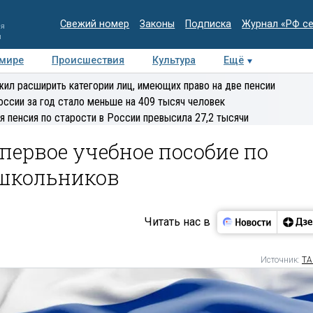
Свежий номер
Законы
Подписка
Журнал «РФ с
ия
и
 мире
Происшествия
Культура
Ещё
Медиацентр
Интервью
Колумнисты
Делова
ил расширить категории лиц, имеющих право на две пенсии
эксперт
оссии за год стало меньше на 409 тысяч человек
я пенсия по старости в России превысила 27,2 тысячи
первое учебное пособие по
 школьников
Читать нас в
Источник:
ТА