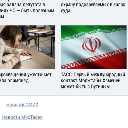
ная задача депутата в
охрану подозреваемых в залах
виях ЧС — быть полезным
суда
ям
росвещения ужесточает
ТАСС: Первый международный
ила олимпиад
контакт Моджтабы Хаменеи
может быть с Путиным
Новости СМИ2
Новости МирТесен