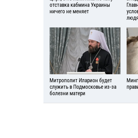
отставка кабмина Украины
Глав
ничего не меняет
усло
люд
Митрополит Иларион будет
Минп
служить в Подмосковье из-за
прав
болезни матери