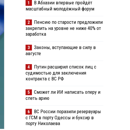
В Абхазии впервые пройдёт
1
масштабный молодёжный форум
Пенсию по старости предложили
2
закрепить на уровне не ниже 40% от
заработка
Законы, вступающие в силу в
3
августе
Путин расширил список лиц с
4
судимостью для заключения
контракта с ВС РФ
Сможет ли ИИ написать оперу и
5
спеть арию
ВС России поразили резервуары
6
с ГСМ в порту Одессы и буксир в
порту Николаева