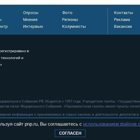
Опросы
Фото
Контакты
ы
Мнения
Регионы
Реклама
ентр
Интервью
Колумнисты
Вакансии
регистрировано в
 технологий и
8+
.
дерального Собрания РФ. Издается с 1997 года. Учредители газеты - Государств
ктов палат Федерального Собрания. «Парламентская газета» имеет пункты печати
оверная информация о принимаемых в стране законах и деятельности депутатов и
льзуя сайт pnp.ru, Вы соглашаетесь с
использованием файлов c
ехнологии
СОГЛАСЕН