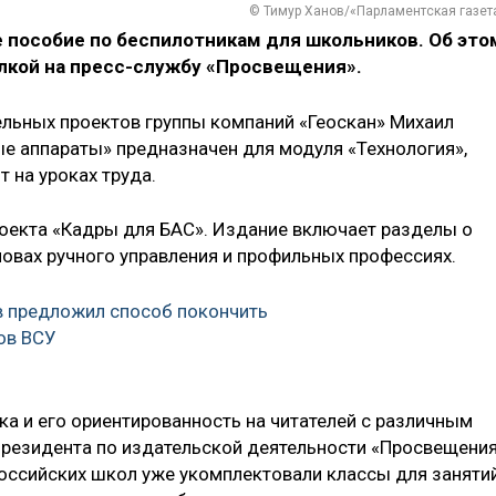
© Тимур Ханов/«Парламентская газет
 пособие по беспилотникам для школьников. Об это
лкой на пресс-службу «Просвещения».
ельных проектов группы компаний «Геоскан» Михаил
ые аппараты» предназначен для модуля «Технология»,
т на уроках труда.
оекта «Кадры для БАС». Издание включает разделы о
новах ручного управления и профильных профессиях.
в предложил способ покончить
ов ВСУ
ка и его ориентированность на читателей с различным
президента по издательской деятельности «Просвещени
оссийских школ уже укомплектовали классы для заняти