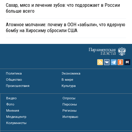
Сахар, мясо и лечение зубов: что подорожает в России
больше всего
Атомное молчание: почему в ООН «забыли», что ядерную
бомбу на Хиросиму сбросили США
Политика
Экономика
Общество
В мире
Происшествия
Культура
Видео
Опросы
Фото
Персоны
Мнения
Регионы
Медиацентр
Интервью
Колумнисты