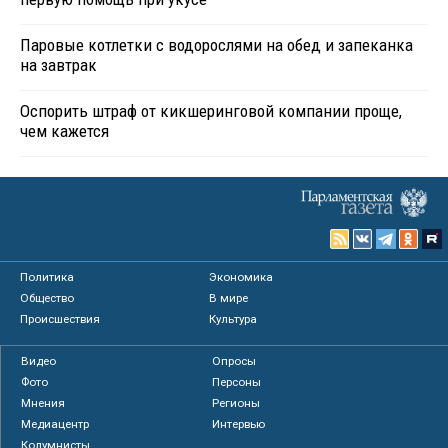
Паровые котлетки с водорослями на обед и запеканка
на завтрак
Оспорить штраф от кикшеринговой компании проще,
чем кажется
Политика
Экономика
Общество
В мире
Происшествия
Культура
Видео
Опросы
Фото
Персоны
Мнения
Регионы
Медиацентр
Интервью
Колумнисты