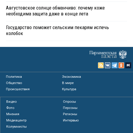
Августовское солнце обманчиво: почему коже
необходима защита даже в конце лета
Государство поможет сельским пекарям испечь
колобок
Политика
Экономика
Общество
В мире
Происшествия
Культура
Видео
Опросы
Фото
Персоны
Мнения
Регионы
Медиацентр
Интервью
Колумнисты