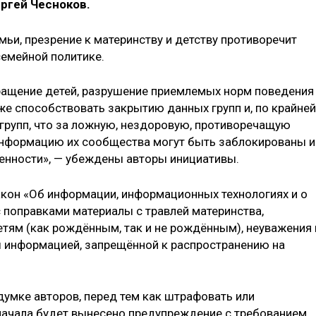
ргей Чесноков.
мьи, презрение к материнству и детству противоречит
емейной политике.
ращение детей, разрушение приемлемых норм поведения
же способствовать закрытию данных групп и, по крайней
 групп, что за ложную, нездоровую, противоречащую
информацию их сообщества могут быть заблокированы и
венности», — убеждены авторы инициативы.
акон «Об информации, информационных технологиях и о
 поправками материалы с травлей материнства,
етям (как рождённым, так и не рождённым), неуважения 
 информацией, запрещённой к распространению на
адумке авторов, перед тем как штрафовать или
начала будет вынесено предупреждение с требованием