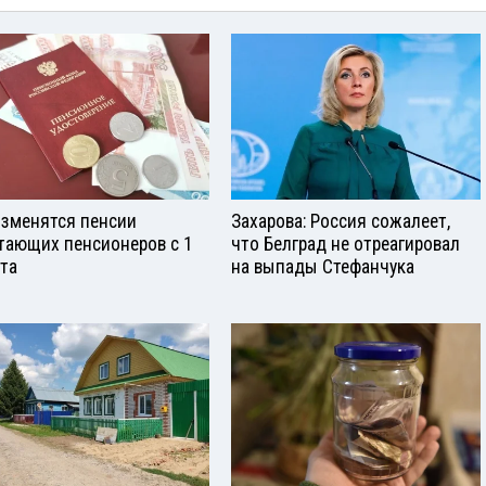
изменятся пенсии
Захарова: Россия сожалеет,
тающих пенсионеров с 1
что Белград не отреагировал
ста
на выпады Стефанчука