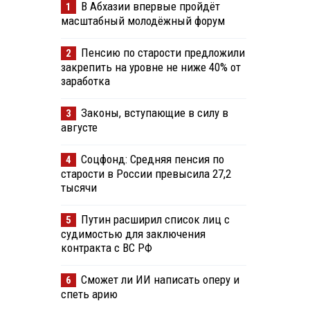
В Абхазии впервые пройдёт
1
масштабный молодёжный форум
Пенсию по старости предложили
2
закрепить на уровне не ниже 40% от
заработка
Законы, вступающие в силу в
3
августе
Соцфонд: Средняя пенсия по
4
старости в России превысила 27,2
тысячи
Путин расширил список лиц с
5
судимостью для заключения
контракта с ВС РФ
Сможет ли ИИ написать оперу и
6
спеть арию