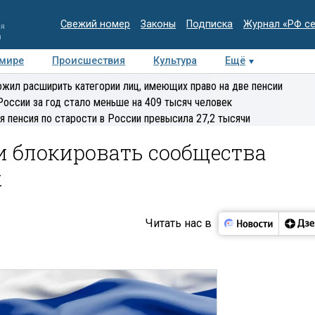
Свежий номер
Законы
Подписка
Журнал «РФ с
ия
и
 мире
Происшествия
Культура
Ещё
Медиацентр
Интервью
Колумнисты
Делова
жил расширить категории лиц, имеющих право на две пенсии
эксперт
России за год стало меньше на 409 тысяч человек
я пенсия по старости в России превысила 27,2 тысячи
и блокировать сообщества
х
Читать нас в