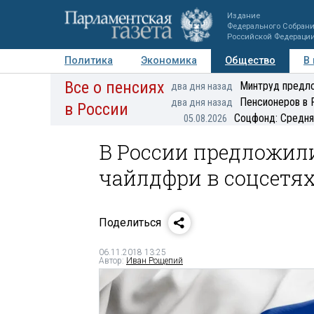
Издание
Федерального Собран
Российской Федераци
Политика
Экономика
Общество
В
Все о пенсиях
Фото
Авторы
Персоны
Мнения
Регионы
Минтруд предло
два дня назад
Пенсионеров в 
два дня назад
в России
Соцфонд: Средня
05.08.2026
В России предложил
чайлдфри в соцсетя
Поделиться
06.11.2018 13:25
Автор:
Иван Рощепий