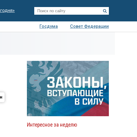
егодня»
Госдума
Совет Федерации
я
Авто
Недвижимость
Технологии
иза
Интересное за неделю