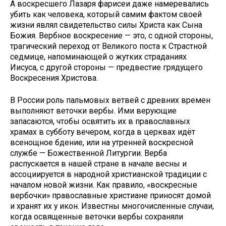
А воскресшего Лазаря фарисеи даже намеревались
убить как человека, который самим фактом своей
жизни являл свидетельство силы Христа как Сына
Божия. Вербное воскресение — это, с одной стороны,
трагический переход от Великого поста к Страстной
седмице, напоминающей о жутких страданиях
Иисуса, с другой стороны — предвестие грядущего
Воскресения Христова.
В России роль пальмовых ветвей с древних времен
выполняют веточки вербы. Ими верующие
запасаются, чтобы освятить их в православных
храмах в субботу вечером, когда в церквах идёт
всенощное бдение, или на утренней воскресной
службе — Божественной Литургии. Верба
распускается в нашей стране в начале весны и
ассоциируется в народной христианской традиции с
началом новой жизни. Как правило, «воскресные
вербочки» православные христиане приносят домой
и хранят их у икон. Известны многочисленные случаи,
когда освященные веточки вербы сохраняли