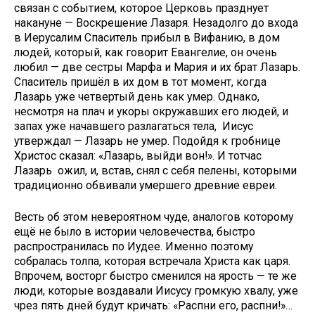
связан с событием, которое Церковь празднует
накануне — Воскрешение Лазаря. Незадолго до входа
в Иерусалим Спаситель прибыл в Вифанию, в дом
людей, который, как говорит Евангелие, он очень
любил — две сестры Марфа и Мария и их брат Лазарь.
Спаситель пришёл в их дом в тот момент, когда
Лазарь уже четвертый день как умер. Однако,
несмотря на плач и укоры окружавших его людей, и
запах уже начавшего разлагаться тела, Иисус
утверждал — Лазарь не умер. Подойдя к гробнице
Христос сказал: «Лазарь, выйди вон!». И тотчас
Лазарь ожил, и, встав, снял с себя пелены, которыми
традиционно обвивали умершего древние евреи.
Весть об этом невероятном чуде, аналогов которому
ещё не было в истории человечества, быстро
распространилась по Иудее. Именно поэтому
собралась толпа, которая встречала Христа как царя.
Впрочем, восторг быстро сменился на ярость — те же
люди, которые воздавали Иисусу громкую хвалу, уже
чрез пять дней будут кричать: «Распни его, распни!»…