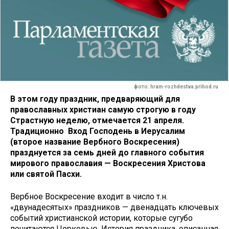
фото: hram-rozhdestva.prihod.ru
В этом году праздник, предваряющий для
православных христиан самую строгую в году
Страстную неделю, отмечается 21 апреля.
Традиционно Вход Господень в Иерусалим
(второе название Вербного Воскресения)
празднуется за семь дней до главного события
мирового православия — Воскресения Христова
или святой Пасхи.
Вербное Воскресение входит в число т.н.
«двунадесятых» праздников — двенадцать ключевых
событий христианской истории, которые сугубо
почитаются Церковью. История праздника, описанная