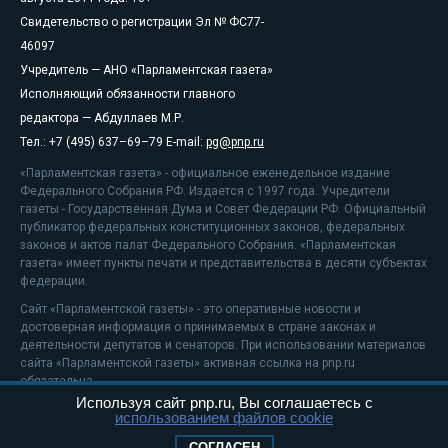
Свидетельство о регистрации Эл № ФС77-
46097
Учредитель — АНО «Парламентская газета»
Исполняющий обязанности главного
редактора — Абдуллаев М.Р.
Тел.: +7 (495) 637–69–79 E-mail:
pg@pnp.ru
«Парламентская газета» - официальное еженедельное издание
Федерального Собрания РФ. Издается с 1997 года. Учредители
газеты - Государственная Дума и Совет Федерации РФ. Официальный
публикатор федеральных конституционных законов, федеральных
законов и актов палат Федерального Собрания. «Парламентская
газета» имеет пункты печати и представительства в десяти субъектах
федерации.
Сайт «Парламентской газеты» - это оперативные новости и
достоверная информация о принимаемых в стране законах и
деятельности депутатов и сенаторов. При использовании материалов
сайта «Парламентской газеты» активная ссылка на pnp.ru
обязательна.
Используя сайт pnp.ru, Вы соглашаетесь с
На информационном ресурсе применяются
рекомендательные
использованием файлов cookie
технологии
Положение о защите персональных данных
СОГЛАСЕН