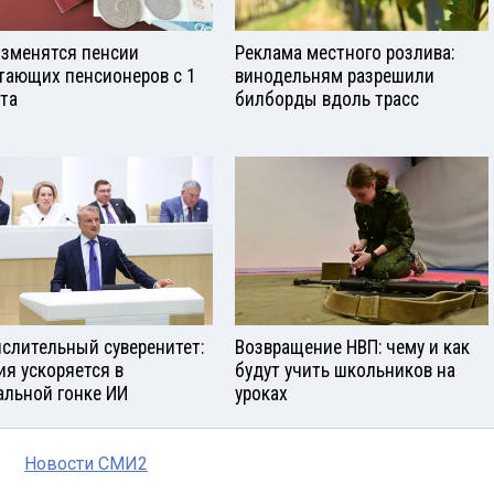
изменятся пенсии
Реклама местного розлива:
тающих пенсионеров с 1
винодельням разрешили
ста
билборды вдоль трасс
слительный суверенитет:
Возвращение НВП: чему и как
ия ускоряется в
будут учить школьников на
альной гонке ИИ
уроках
Новости СМИ2