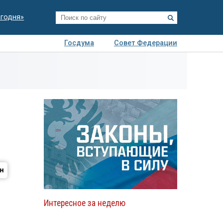
егодня»
Госдума
Совет Федерации
я
Авто
Недвижимость
Технологии
иза
Интересное за неделю