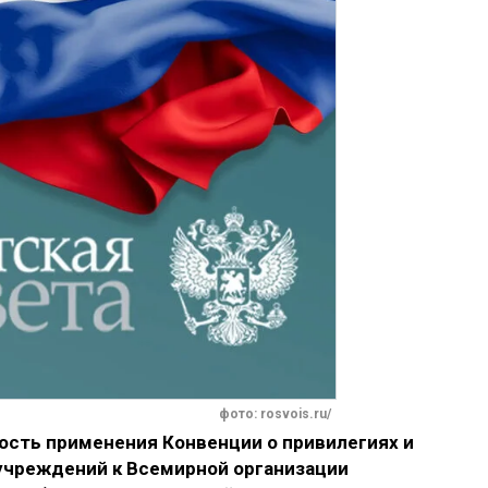
фото: rosvois.ru/
ость применения Конвенции о привилегиях и
учреждений к Всемирной организации