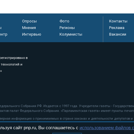
Опросы
Фото
Контакты
ы
Мнения
Регионы
Реклама
ентр
Интервью
Колумнисты
Вакансии
регистрировано в
 технологий и
8+
.
дерального Собрания РФ. Издается с 1997 года. Учредители газеты - Государств
ктов палат Федерального Собрания. «Парламентская газета» имеет пункты печати
оверная информация о принимаемых в стране законах и деятельности депутатов и
льзуя сайт pnp.ru, Вы соглашаетесь с
использованием файлов c
ехнологии