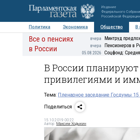
Издание
Федерального Собран
Российской Федераци
Политика
Экономика
Общество
В
Все о пенсиях
Фото
Авторы
Персоны
Мнения
Регионы
Минтруд предлож
вчера
Пенсионеров в Р
вчера
в России
Соцфонд: Средня
05.08.2026
В России планируют
привилегиями и им
Тема:
Пленарное заседание Госдумы 15 
Поделиться
15.10.2019 00:22
Автор:
Максим Ходыкин