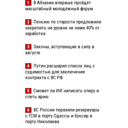
В Абхазии впервые пройдёт
1
масштабный молодёжный форум
Пенсию по старости предложили
2
закрепить на уровне не ниже 40% от
заработка
Законы, вступающие в силу в
3
августе
Путин расширил список лиц с
4
судимостью для заключения
контракта с ВС РФ
Сможет ли ИИ написать оперу и
5
спеть арию
ВС России поразили резервуары
6
с ГСМ в порту Одессы и буксир в
порту Николаева