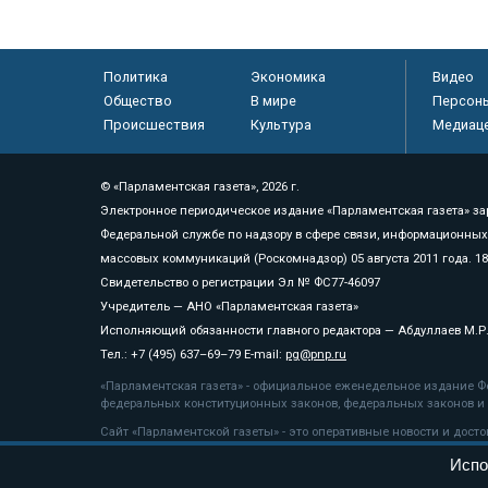
Политика
Экономика
Видео
Общество
В мире
Персон
Происшествия
Культура
Медиац
© «Парламентская газета», 2026 г.
Электронное периодическое издание «Парламентская газета» за
Федеральной службе по надзору в сфере связи, информационных
массовых коммуникаций (Роскомнадзор) 05 августа 2011 года. 1
Свидетельство о регистрации Эл № ФС77-46097
Учредитель — АНО «Парламентская газета»
Исполняющий обязанности главного редактора — Абдуллаев М.Р
Тел.: +7 (495) 637–69–79 E-mail:
pg@pnp.ru
«Парламентская газета» - официальное еженедельное издание Фе
федеральных конституционных законов, федеральных законов и а
Сайт «Парламентской газеты» - это оперативные новости и дост
«Парламентской газеты» активная ссылка на pnp.ru обязательна.
Испо
На информационном ресурсе применяются
рекомендательные т