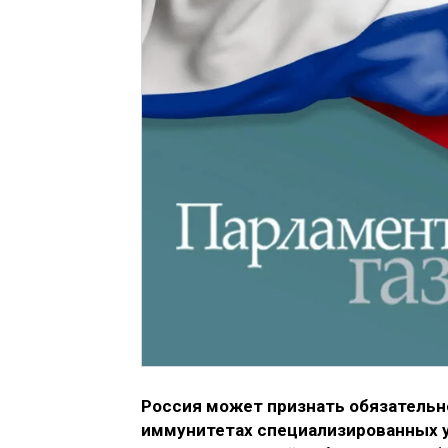
Россия может признать обязательн
иммунитетах специализированных 