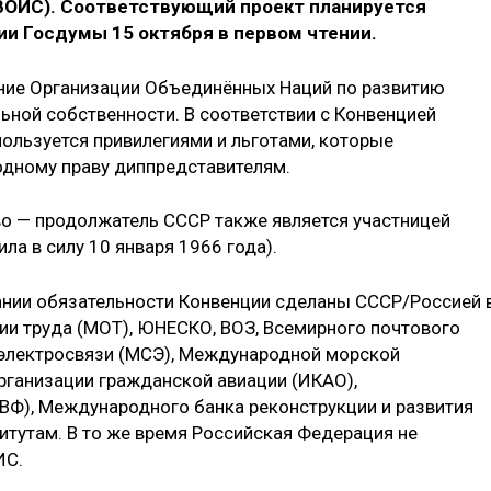
ВОИС). Соответствующий проект планируется
и Госдумы 15 октября в первом чтении.
ие Организации Объединённых Наций по развитию
ной собственности. В соответствии с Конвенцией
льзуется привилегиями и льготами, которые
дному праву диппредставителям.
о — продолжатель СССР также является участницей
ла в силу 10 января 1966 года).
ании обязательности Конвенции сделаны СССР/Россией 
и труда (МОТ), ЮНЕСКО, ВОЗ, Всемирного почтового
электросвязи (МСЭ), Международной морской
рганизации гражданской авиации (ИКАО),
Ф), Международного банка реконструкции и развития
тутам. В то же время Российская Федерация не
ИС.