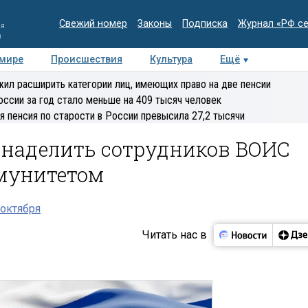
Свежий номер
Законы
Подписка
Журнал «РФ с
ия
и
 мире
Происшествия
Культура
Ещё
Медиацентр
Интервью
Колумнисты
Делова
ил расширить категории лиц, имеющих право на две пенсии
эксперт
оссии за год стало меньше на 409 тысяч человек
я пенсия по старости в России превысила 27,2 тысячи
 наделить сотрудников ВОИС
мунитетом
октября
Читать нас в