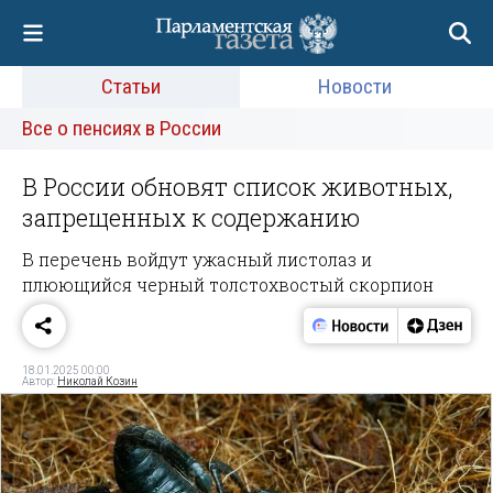
Статьи
Новости
Все о пенсиях в России
В России обновят список животных,
запрещенных к содержанию
В перечень войдут ужасный листолаз и
плюющийся черный толстохвостый скорпион
18.01.2025 00:00
Автор:
Николай Козин