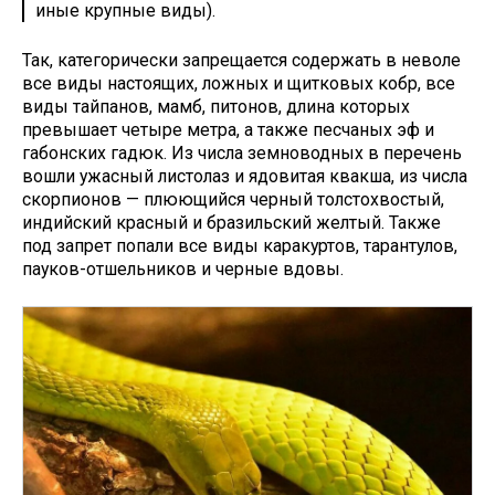
иные крупные виды).
Так, категорически запрещается содержать в неволе
все виды настоящих, ложных и щитковых кобр, все
виды тайпанов, мамб, питонов, длина которых
превышает четыре метра, а также песчаных эф и
габонских гадюк. Из числа земноводных в перечень
вошли ужасный листолаз и ядовитая квакша, из числа
скорпионов — плюющийся черный толстохвостый,
индийский красный и бразильский желтый. Также
под запрет попали все виды каракуртов, тарантулов,
пауков-отшельников и черные вдовы.