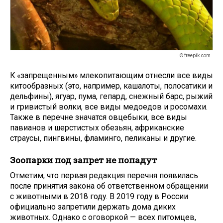
© freepik.com
К «запрещенным» млекопитающим отнесли все виды
китообразных (это, например, кашалоты, полосатики и
дельфины), ягуар, пума, гепард, снежный барс, рыжий
и гривистый волки, все виды медоедов и росомахи.
Также в перечне значатся овцебыки, все виды
павианов и шерстистых обезьян, африканские
страусы, пингвины, фламинго, пеликаны и другие.
Зоопарки под запрет не попадут
Отметим, что первая редакция перечня появилась
после принятия закона об ответственном обращении
с животными в 2018 году. В 2019 году в России
официально запретили держать дома диких
животных. Однако с оговоркой — всех питомцев,