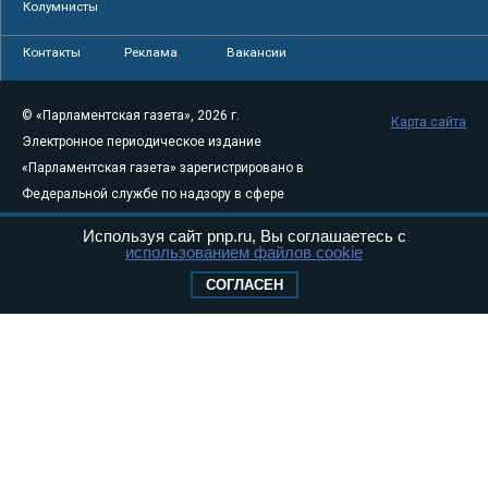
Колумнисты
Контакты
Реклама
Вакансии
© «Парламентская газета», 2026 г.
Карта сайта
Электронное периодическое издание
«Парламентская газета» зарегистрировано в
Федеральной службе по надзору в сфере
связи, информационных технологий и
Используя сайт pnp.ru, Вы соглашаетесь с
массовых коммуникаций (Роскомнадзор) 05
использованием файлов cookie
августа 2011 года. 18+
СОГЛАСЕН
Свидетельство о регистрации Эл № ФС77-
46097
Учредитель — АНО «Парламентская газета»
Исполняющий обязанности главного
редактора — Абдуллаев М.Р.
Тел.: +7 (495) 637–69–79 E-mail:
pg@pnp.ru
«Парламентская газета» - официальное еженедельное издание
Федерального Собрания РФ. Издается с 1997 года. Учредители