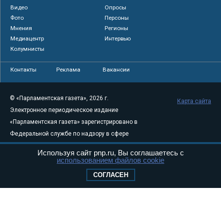
Видео
Опросы
Фото
Персоны
Мнения
Регионы
Медиацентр
Интервью
Колумнисты
Контакты
Реклама
Вакансии
© «Парламентская газета», 2026 г.
Карта сайта
Электронное периодическое издание
«Парламентская газета» зарегистрировано в
Федеральной службе по надзору в сфере
связи, информационных технологий и
Используя сайт pnp.ru, Вы соглашаетесь с
массовых коммуникаций (Роскомнадзор) 05
использованием файлов cookie
августа 2011 года. 18+
СОГЛАСЕН
Свидетельство о регистрации Эл № ФС77-
46097
Учредитель — АНО «Парламентская газета»
Исполняющий обязанности главного