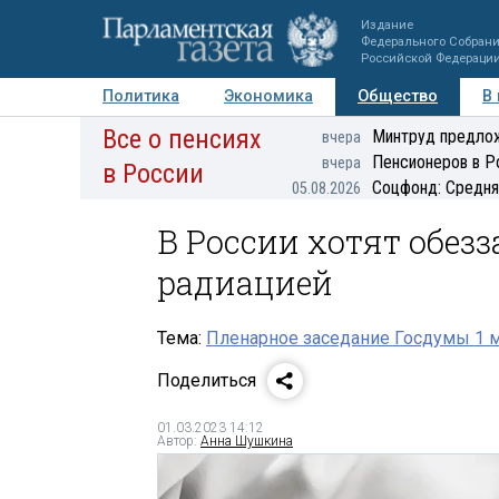
Издание
Федерального Собран
Российской Федераци
Политика
Экономика
Общество
В
Все о пенсиях
Фото
Авторы
Персоны
Мнения
Регионы
Минтруд предлож
вчера
Пенсионеров в Р
вчера
в России
Соцфонд: Средня
05.08.2026
В России хотят обез
радиацией
Тема:
Пленарное заседание Госдумы 1 м
Поделиться
01.03.2023 14:12
Автор:
Анна Шушкина