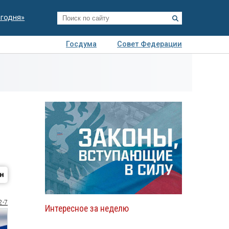
егодня»
Госдума
Совет Федерации
я
Авто
Недвижимость
Технологии
иза
2-7
Интересное за неделю