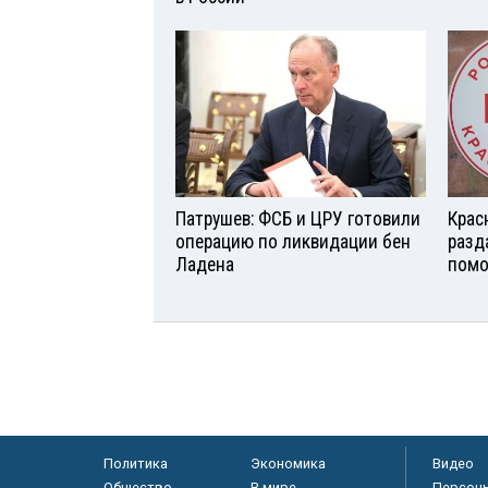
Патрушев: ФСБ и ЦРУ готовили
Крас
операцию по ликвидации бен
разд
Ладена
помо
Политика
Экономика
Видео
Общество
В мире
Персон