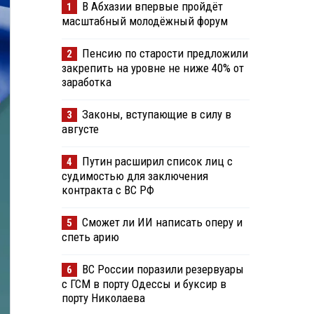
В Абхазии впервые пройдёт
1
масштабный молодёжный форум
Пенсию по старости предложили
2
закрепить на уровне не ниже 40% от
заработка
Законы, вступающие в силу в
3
августе
Путин расширил список лиц с
4
судимостью для заключения
контракта с ВС РФ
Сможет ли ИИ написать оперу и
5
спеть арию
ВС России поразили резервуары
6
с ГСМ в порту Одессы и буксир в
порту Николаева