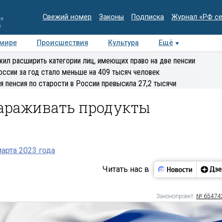
Свежий номер
Законы
Подписка
Журнал «РФ с
ия
и
 мире
Происшествия
Культура
Ещё
Медиацентр
Интервью
Колумнисты
Делова
ил расширить категории лиц, имеющих право на две пенсии
эксперт
оссии за год стало меньше на 409 тысяч человек
я пенсия по старости в России превысила 27,2 тысячи
зараживать продукты
арта 2023 года
Читать нас в
Законопроект:
№ 65474