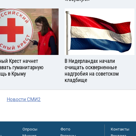
ный Крест начнет
В Нидерландах начали
авать гуманитарную
очищать оскверненные
щь в Крыму
надгробия на советском
кладбище
Новости СМИ2
Опросы
Фото
Контакты
ы
Мнения
Регионы
Реклама