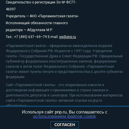
Свидетельство о регистрации Эл № ФС77-
46097
Учредитель — АНО «Парламентская газета»
Исполняющий обязанности главного
редактора — Абдуллаев М.Р.
Тел.: +7 (495) 637–69–79 E-mail:
pg@pnp.ru
«Парламентская газета» - официальное еженедельное издание
Федерального Собрания РФ. Издается с 1997 года. Учредители
газеты - Государственная Дума и Совет Федерации РФ. Официальный
публикатор федеральных конституционных законов, федеральных
законов и актов палат Федерального Собрания. «Парламентская
газета» имеет пункты печати и представительства в десяти субъектах
федерации.
Сайт «Парламентской газеты» - это оперативные новости и
достоверная информация о принимаемых в стране законах и
деятельности депутатов и сенаторов. При использовании материалов
сайта «Парламентской газеты» активная ссылка на pnp.ru
обязательна.
Используя сайт pnp.ru, Вы соглашаетесь с
На информационном ресурсе применяются
рекомендательные
использованием файлов cookie
технологии
Положение о защите персональных данных
СОГЛАСЕН