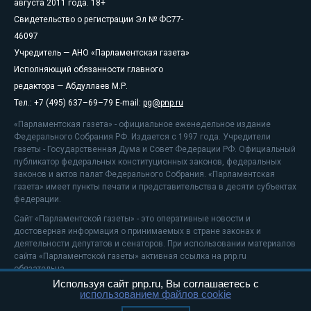
августа 2011 года. 18+
Свидетельство о регистрации Эл № ФС77-
46097
Учредитель — АНО «Парламентская газета»
Исполняющий обязанности главного
редактора — Абдуллаев М.Р.
Тел.: +7 (495) 637–69–79 E-mail:
pg@pnp.ru
«Парламентская газета» - официальное еженедельное издание
Федерального Собрания РФ. Издается с 1997 года. Учредители
газеты - Государственная Дума и Совет Федерации РФ. Официальный
публикатор федеральных конституционных законов, федеральных
законов и актов палат Федерального Собрания. «Парламентская
газета» имеет пункты печати и представительства в десяти субъектах
федерации.
Сайт «Парламентской газеты» - это оперативные новости и
достоверная информация о принимаемых в стране законах и
деятельности депутатов и сенаторов. При использовании материалов
сайта «Парламентской газеты» активная ссылка на pnp.ru
обязательна.
Используя сайт pnp.ru, Вы соглашаетесь с
На информационном ресурсе применяются
рекомендательные
использованием файлов cookie
технологии